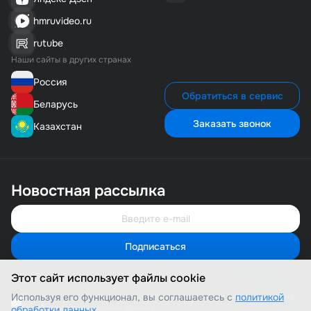
hmruvideo.ru
rutube
Наши сайты в других странах
Россия
Обратиться в сервис
Беларусь
Заказать звонок
Казахстан
Новостная рассылка
Подписаться
Свяжитесь с нами
Мы онлайн и готовы помочь
Этот сайт использует файлы cookie
Позвонить нам
8 (800) 500-1-495
Используя его функционал, вы соглашаетесь с
Я соглашаюсь с политикой конфиденциальности и даю согласие на
политикой
обработку персональных данных
обработки данных