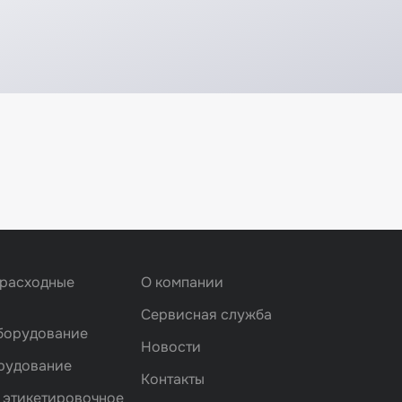
 расходные
О компании
Сервисная служба
борудование
Новости
рудование
Контакты
 этикетировочное