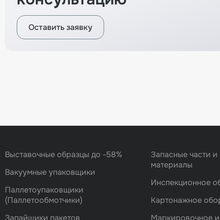
Оставить заявку
Вернуться назад
Выставочные образцы до -58%
Запасные части и
материалы
Вакуумные упаковщики
Инспекционное о
Паллетоупаковщики
(Паллетообмотчики)
Картонажное обо
Запайщики пакетов
Маркировочное и