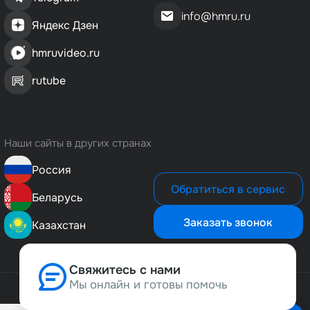
info@hmru.ru
Яндекс Дзен
hmruvideo.ru
rutube
Наши сайты в других странах
Россия
Обратиться в сервис
Беларусь
Заказать звонок
Казахстан
Свяжитесь с нами
Мы онлайн и готовы помочь
Позвонить нам