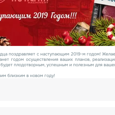
ердца поздравляет с наступающим 2019-м годом! Желае
танет годом осуществления ваших планов, реализац
 будет плодотворным, успешным и полезным для ваше
шим близким в новом году!