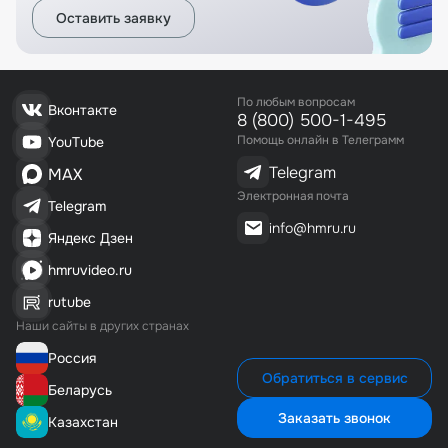
Оставить заявку
По любым вопросам
Вконтакте
8 (800) 500-1-495
Помощь онлайн в Телеграмм
YouTube
Telegram
MAX
Электронная почта
Telegram
info@hmru.ru
Яндекс Дзен
hmruvideo.ru
rutube
Наши сайты в других странах
Россия
Обратиться в сервис
Беларусь
Заказать звонок
Казахстан