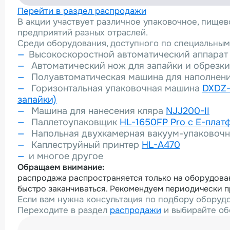
Перейти в раздел распродажи
В акции участвует различное упаковочное, пище
предприятий разных отраслей.
Среди оборудования, доступного по специальным
Высокоскоростной автоматический аппарат 
Автоматический нож для запайки и обрезк
Полуавтоматическая машина для наполнен
Горизонтальная упаковочная машина
DXDZ-
запайки)
Машина для нанесения кляра
NJJ200-II
Паллетоупаковщик
HL-1650FP Pro с E-пла
Напольная двухкамерная вакуум-упаковоч
Каплеструйный принтер
HL-A470
и многое другое
Обращаем внимание:
распродажа распространяется только на оборудовани
быстро заканчиваться. Рекомендуем периодически п
Если вам нужна консультация по подбору оборудо
Переходите в раздел
распродажи
и выбирайте об