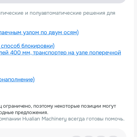
атические и полуавтоматические решения для
аечным узлом по двум осям)
 способ блокировки)
лей 400 мм, транспортер на узле поперечной
онаполнение)
ц ограничено, поэтому некоторые позиции могут
годные предложения.
мпании Hualian Machinery всегда готовы помочь.