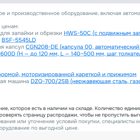
вое и производственное оборудование, включая автом
 ценам:
для запайки и обрезки
HWS-50C (с подвижным зап
и
BSF-5545LD
ия капсул
CGN208-DE (капсула 00, автоматический
600D (H — до 120 мм, L — 140–500 мм, шаг толкате
тформой, моторизированной кареткой и прижимом
ная машина
DZQ-700/2SB (нержавеющая сталь, газ
е, которое есть в наличии на складе. Количество едини
роверять страницу распродажи, чтобы не пропустить вы
вания или уточнение условий покупки, специалисты ко
орудование по выгодной цене.