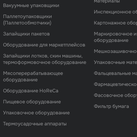
материалы
Вакуумные упаковщики
Инспекционное о
Паллетоупаковщики
(Паллетообмотчики)
Картонажное обо
Запайщики пакетов
Маркировочное и
оборудование
Оборудование для маркетплейсов
Мешкозашивочно
Запайщики лотков, скин машины,
термоформовочное оборудование
Упаковочные мат
Мясоперерабатывающее
Фальцевальные 
оборудование
Фармацевтическо
Оборудование HoReCa
Фасовочноe обор
Пищевое оборудование
Фильтр бумага
Упаковочное оборудование
Термоусадочные аппараты