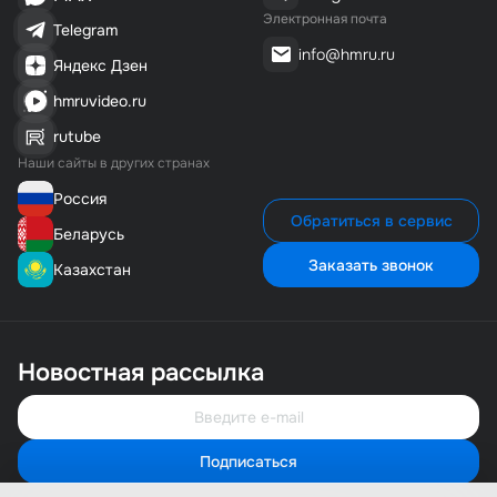
Электронная почта
Telegram
info@hmru.ru
Яндекс Дзен
hmruvideo.ru
rutube
Наши сайты в других странах
Россия
Обратиться в сервис
Беларусь
Заказать звонок
Казахстан
Новостная рассылка
Подписаться
Свяжитесь с нами
Мы онлайн и готовы помочь