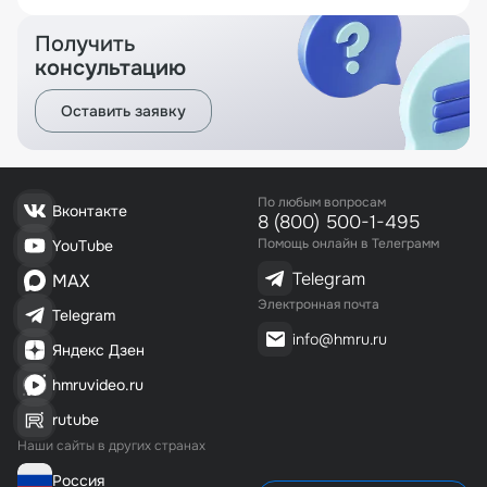
Получить
консультацию
Оставить заявку
По любым вопросам
Вконтакте
8 (800) 500-1-495
Помощь онлайн в Телеграмм
YouTube
Telegram
MAX
Электронная почта
Telegram
info@hmru.ru
Яндекс Дзен
hmruvideo.ru
rutube
Наши сайты в других странах
Россия