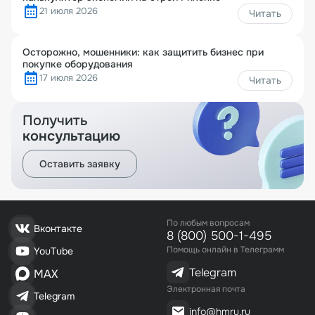
21 июля 2026
Читать
Осторожно, мошенники: как защитить бизнес при
покупке оборудования
17 июля 2026
Читать
Получить
консультацию
Оставить заявку
По любым вопросам
Вконтакте
8 (800) 500-1-495
Помощь онлайн в Телеграмм
YouTube
Telegram
MAX
Электронная почта
Telegram
info@hmru.ru