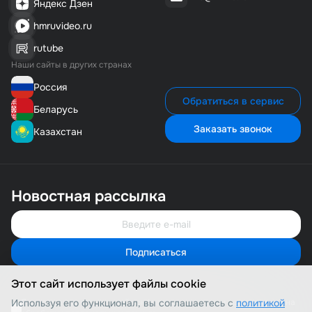
Яндекс Дзен
hmruvideo.ru
rutube
Наши сайты в других странах
Россия
Обратиться в сервис
Беларусь
Заказать звонок
Казахстан
Новостная рассылка
Подписаться
Свяжитесь с нами
Мы онлайн и готовы помочь
Этот сайт использует файлы cookie
Позвонить нам
8 (800) 500-1-495
Используя его функционал, вы соглашаетесь с
Я соглашаюсь с политикой конфиденциальности и даю согласие на
политикой