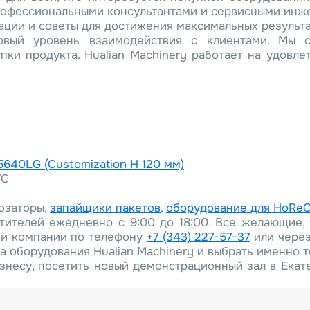
рофессиональными консультантами и сервисными инже
ции и советы для достижения максимальных результа
вый уровень взаимодействия с клиентами. Мы ст
ки продукта. Hualian Machinery работает на удовле
640LG (Customization H 120 мм)
VC
дозаторы,
запайщики пакетов
,
оборудование для HoRe
тителей ежедневно с 9:00 до 18:00. Все желающие, 
ми компании по телефону
+7 (343) 227-57-37
или через
 оборудования Hualian Machinery и выбрать именно то
знесу, посетить новый демонстрационный зал в Екат