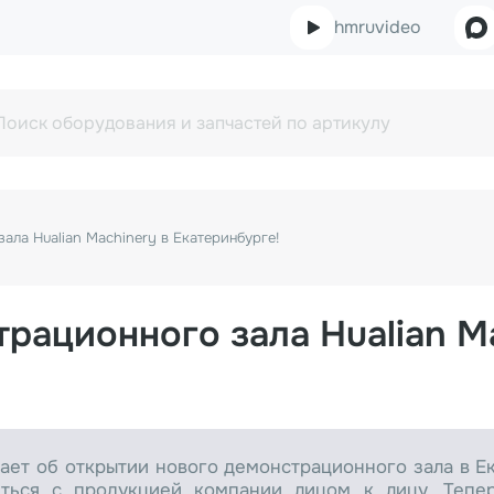
hmruvideo
ала Hualian Machinery в Екатеринбурге!
рационного зала Hualian Ma
ет об открытии нового демонстрационного зала в Ек
иться с продукцией компании лицом к лицу. Тепе