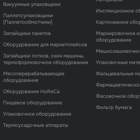
Вакуумные упаковщики
Инспекционное о
Паллетоупаковщики
(Паллетообмотчики)
Картонажное обо
Запайщики пакетов
Маркировочное и
оборудование
Оборудование для маркетплейсов
Мешкозашивочно
Запайщики лотков, скин машины,
термоформовочное оборудование
Упаковочные мат
Мясоперерабатывающее
Фальцевальные 
оборудование
Фармацевтическо
Оборудование HoReCa
Фасовочноe обор
Пищевое оборудование
Фильтр бумага
Упаковочное оборудование
Термоусадочные аппараты