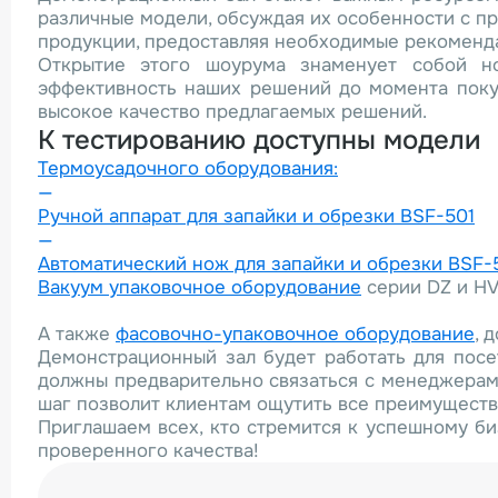
различные модели, обсуждая их особенности с п
продукции, предоставляя необходимые рекоменда
Открытие этого шоурума знаменует собой но
эффективность наших решений до момента покуп
высокое качество предлагаемых решений.
К тестированию доступны модели
Термоусадочного оборудования:
Ручной аппарат для запайки и обрезки BSF-501
Автоматический нож для запайки и обрезки BSF-5
Вакуум упаковочное оборудование
серии DZ и H
А также
фасовочно-упаковочное оборудование
, 
Демонстрационный зал будет работать для посе
должны предварительно связаться с менеджера
шаг позволит клиентам ощутить все преимущества
Приглашаем всех, кто стремится к успешному би
проверенного качества!