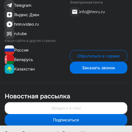
Электронная почта
Telegram
info@hmru.ru
Яндекс Дзен
hmruvideo.ru
rutube
Наши сайты в других странах
Россия
Обратиться в сервис
Беларусь
Заказать звонок
Казахстан
Новостная рассылка
Подписаться
Свяжитесь с нами
Мы онлайн и готовы помочь