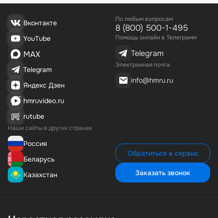
По любым вопросам
Вконтакте
8 (800) 500-1-495
Помощь онлайн в Телеграмм
YouTube
Telegram
MAX
Электронная почта
Telegram
info@hmru.ru
Яндекс Дзен
hmruvideo.ru
rutube
Наши сайты в других странах
Россия
Обратиться в сервис
Беларусь
Заказать звонок
Казахстан