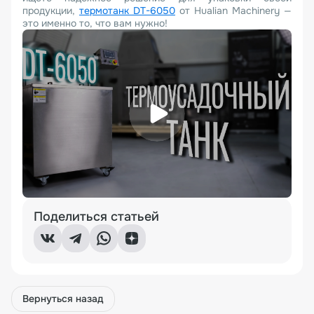
продукции,
термотанк DT-6050
от Hualian Machinery —
это именно то, что вам нужно!
Поделиться статьей
Вернуться назад