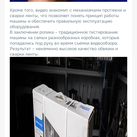
Кроме того, видео знакомит с механизмами протяжки и
сварки ленты, что позволяет понять принцип работы
машины и обеспечить правильную эксплуатацию
оборудования.
В заключении ролика – традиционное тестирование
машины на самых разнообразных коробках, которые
попадались под руку во время съемки видеообзора.
Результат – неизменно высокое качество обвязки и
сварки ленты.