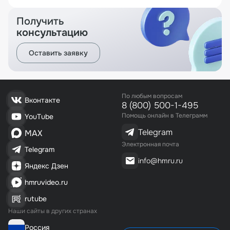
Получить
консультацию
Оставить заявку
По любым вопросам
Вконтакте
8 (800) 500-1-495
Помощь онлайн в Телеграмм
YouTube
Telegram
MAX
Электронная почта
Telegram
info@hmru.ru
Яндекс Дзен
hmruvideo.ru
rutube
Наши сайты в других странах
Россия