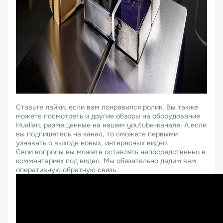
Ставьте лайки, если вам понравился ролик. Вы также
можете посмотреть и другие обзоры на оборудование
Hualian, размещенные на нашем youtube-канале. А если
вы подпишетесь на канал, то сможете первыми
узнавать о выходе новых, интересных видео.
Свои вопросы вы можете оставлять непосредственно в
комментариях под видео. Мы обязательно дадим вам
оперативную обратную связь.