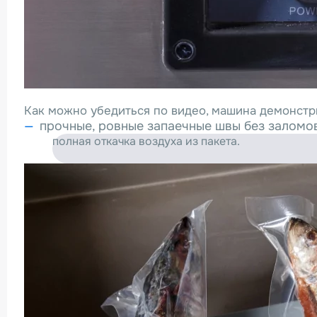
Как можно убедиться по видео, машина демонстр
прочные, ровные запаечные швы без заломо
полная откачка воздуха из пакета.