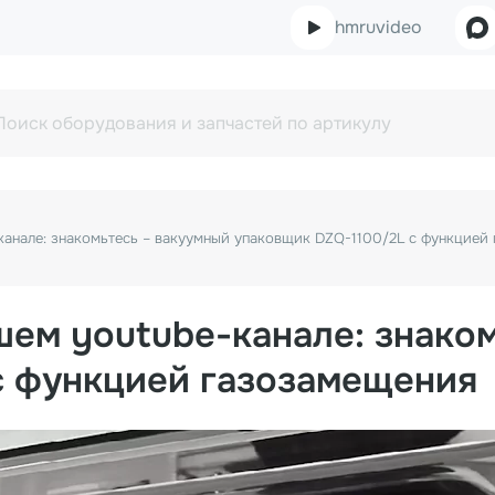
hmruvideo
канале: знакомьтесь – вакуумный упаковщик DZQ-1100/2L с функцией
ем youtube-канале: знако
с функцией газозамещения