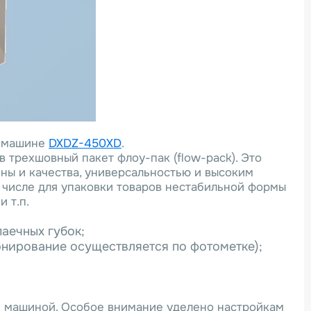
й машине
DXDZ-450XD
.
 трехшовный пакет флоу-пак (flow-pack). Это
ны и качества, универсальностью и высоким
 числе для упаковки товаров нестабильной формы
 т.п.
аечных губок;
онирование осуществляется по фотометке);
и машиной. Особое внимание уделено настройкам