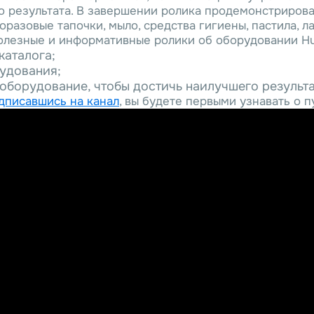
о результата. В завершении ролика продемонстрирова
оразовые тапочки, мыло, средства гигиены, пастила, л
олезные и информативные ролики об оборудовании Hual
каталога;
рудования;
 оборудование, чтобы достичь наилучшего результа
дписавшись на канал
, вы будете первыми узнавать о 