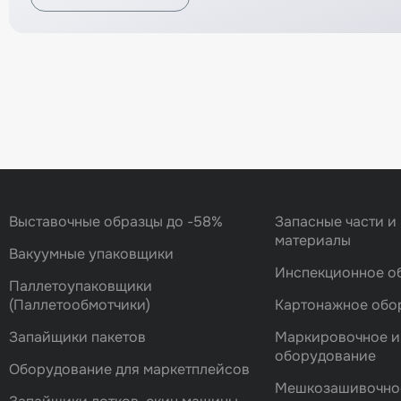
Вернуться назад
Выставочные образцы до -58%
Запасные части и
материалы
Вакуумные упаковщики
Инспекционное о
Паллетоупаковщики
(Паллетообмотчики)
Картонажное обо
Запайщики пакетов
Маркировочное и
оборудование
Оборудование для маркетплейсов
Мешкозашивочно