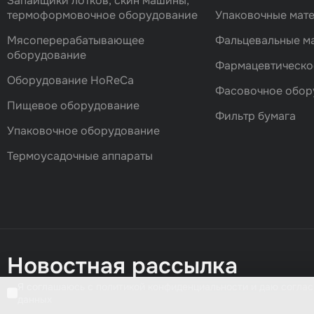
Запайщики лотков, скин машины,
термоформовочное оборудование
Упаковочные мат
Мясоперерабатывающее
Фальцевальные 
оборудование
Фармацевтическо
Оборудование HoReCa
Фасовочноe обор
Пищевое оборудование
Фильтр бумага
Упаковочное оборудование
Термоусадочные аппараты
Новостная рассылка
Я соглашаюсь с политикой конфиденциальности и даю соглас
данных