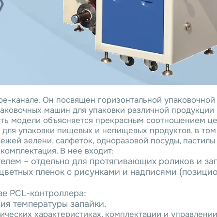
be-канале. Он посвящен горизонтальной упаковочно
аковочных машин для упаковки различной продукции в
ость модели объясняется прекрасным соотношением це
 для упаковки пищевых и непищевых продуктов, в том
вежей зелени, салфеток, одноразовой посуды, пастилы и
комплектация. В нее входит:
елем – отдельно для протягивающих роликов и зап
цветных пленок с рисунками и надписями (позици
зе PCL-контроллера;
ия температуры запайки.
ических характеристиках, комплектации и управлени