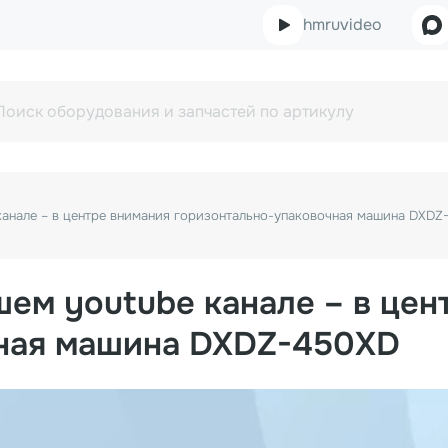
hmruvideo
канале – в центре внимания горизонтально-упаковочная машина DXD
ем youtube канале – в цен
чная машина DXDZ-450XD