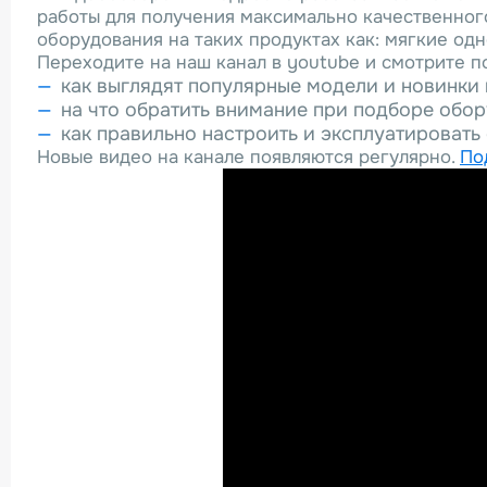
работы для получения максимально качественног
оборудования на таких продуктах как: мягкие одн
Переходите на наш канал в youtube и смотрите п
как выглядят популярные модели и новинки 
на что обратить внимание при подборе обо
как правильно настроить и эксплуатировать
Новые видео на канале появляются регулярно.
По