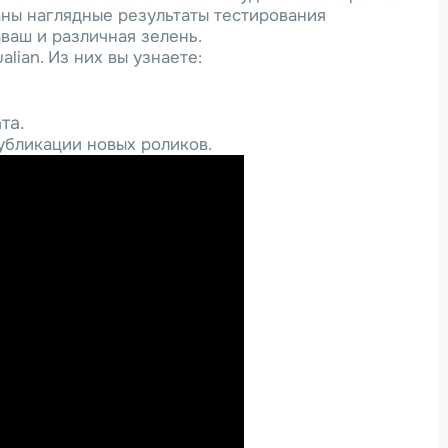
ны наглядные результаты тестирования
аваш и различная зелень.
ian. Из них вы узнаете:
та.
публикации новых роликов.