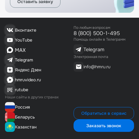
Оставить заявку
По любым вопросам
Вконтакте
8 (800) 500-1-495
Помощь онлайн в Телеграмм
YouTube
Telegram
MAX
Электронная почта
Telegram
info@hmru.ru
Яндекс Дзен
hmruvideo.ru
rutube
Наши сайты в других странах
Россия
Обратиться в сервис
Беларусь
Заказать звонок
Казахстан