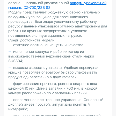
сезона – напольной двухкамерной
вакуум-упаковочной
машины DZ-700/2SB SS
.
Модель представляет бюджетную серию напольных
вакуумных упаковщиков для промышленного
производства. Благодаря увеличенному рабочему
ресурсу данные упаковщики отлично адаптированы для
работы на крупных предприятиях в условиях
повышенных эксплуатационных нагрузок.
Среди достоинств модели:
отличное соотношение цены и качества;
исполнение корпуса и рабочих камер из
высококачественной нержавеющей стали марки
SUS304;
высокая скорость упаковки. Удобная перекидная
крышка позволяет оператору быстро упаковывать
продукт одновременно в двух камерах;
формирование прочного, ровного сварного шва
шириной 10 мм. Длина запайки – 700 мм, в каждой
камере расположено по 2 запаечных планки;
современное электронное управление. Сенсорный
дисплей имеет простой, интуитивно понятный
интерфейс;
два независимых вакуумных насоса повышенной