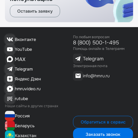
Оставить заявку
По любым вопросам
Вконтакте
8 (800) 500-1-495
Помощь онлайн в Телеграмм
YouTube
Telegram
MAX
Электронная почта
Telegram
info@hmru.ru
Яндекс Дзен
hmruvideo.ru
rutube
Наши сайты в других странах
Россия
Обратиться в сервис
Беларусь
Заказать звонок
Казахстан