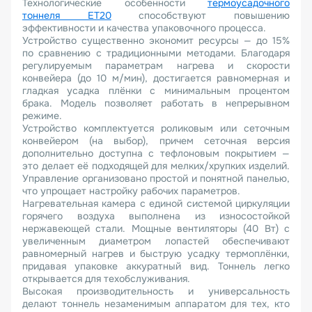
Технологические особенности
термоусадочного
тоннеля ET20
способствуют повышению
эффективности и качества упаковочного процесса.
Устройство существенно экономит ресурсы — до 15%
по сравнению с традиционными методами. Благодаря
регулируемым параметрам нагрева и скорости
конвейера (до 10 м/мин), достигается равномерная и
гладкая усадка плёнки с минимальным процентом
брака. Модель позволяет работать в непрерывном
режиме.
Устройство комплектуется роликовым или сеточным
конвейером (на выбор), причем сеточная версия
дополнительно доступна с тефлоновым покрытием —
это делает её подходящей для мелких/хрупких изделий.
Управление организовано простой и понятной панелью,
что упрощает настройку рабочих параметров.
Нагревательная камера с единой системой циркуляции
горячего воздуха выполнена из износостойкой
нержавеющей стали. Мощные вентиляторы (40 Вт) с
увеличенным диаметром лопастей обеспечивают
равномерный нагрев и быструю усадку термоплёнки,
придавая упаковке аккуратный вид. Тоннель легко
открывается для техобслуживания.
Высокая производительность и универсальность
делают тоннель незаменимым аппаратом для тех, кто