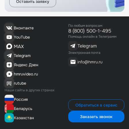
Оставить заявку
По любым вопросам
Вконтакте
8 (800) 500-1-495
Помощь онлайн в Телеграмм
YouTube
Telegram
MAX
Электронная почта
Telegram
info@hmru.ru
Яндекс Дзен
hmruvideo.ru
rutube
Наши сайты в других странах
Россия
Обратиться в сервис
Беларусь
Заказать звонок
Казахстан