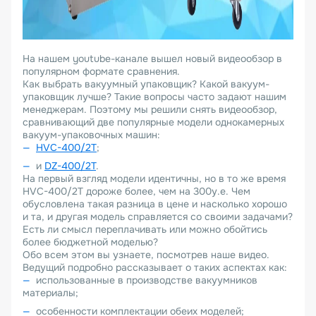
На нашем youtube-канале вышел новый видеообзор в
популярном формате сравнения.
Как выбрать вакуумный упаковщик? Какой вакуум-
упаковщик лучше? Такие вопросы часто задают нашим
менеджерам. Поэтому мы решили снять видеообзор,
сравнивающий две популярные модели однокамерных
вакуум-упаковочных машин:
HVC-400/2T
;
и
DZ-400/2T
.
На первый взгляд модели идентичны, но в то же время
HVC-400/2T дороже более, чем на 300у.е. Чем
обусловлена такая разница в цене и насколько хорошо
и та, и другая модель справляется со своими задачами?
Есть ли смысл переплачивать или можно обойтись
более бюджетной моделью?
Обо всем этом вы узнаете, посмотрев наше видео.
Ведущий подробно рассказывает о таких аспектах как:
использованные в производстве вакуумников
материалы;
особенности комплектации обеих моделей;