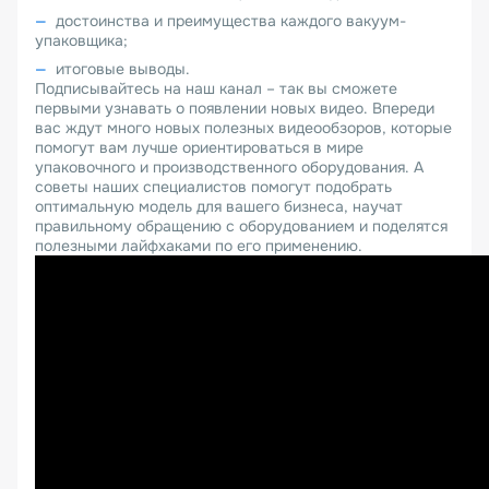
достоинства и преимущества каждого вакуум-
упаковщика;
итоговые выводы.
Подписывайтесь на наш канал – так вы сможете
первыми узнавать о появлении новых видео. Впереди
вас ждут много новых полезных видеообзоров, которые
помогут вам лучше ориентироваться в мире
упаковочного и производственного оборудования. А
советы наших специалистов помогут подобрать
оптимальную модель для вашего бизнеса, научат
правильному обращению с оборудованием и поделятся
полезными лайфхаками по его применению.