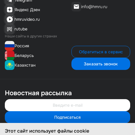
Telegram
info@hmru.ru
Яндекс Дзен
hmruvideo.ru
rutube
Наши сайты в других странах
Россия
Обратиться в сервис
Беларусь
Заказать звонок
Казахстан
Новостная рассылка
Подписаться
Свяжитесь с нами
Мы онлайн и готовы помочь
Этот сайт использует файлы cookie
Позвонить нам