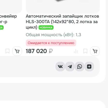
онвейер
Автоматический запайщик лотков
Н
ег-р
HLS-300TA (142x92*80, 2 лотка за
м
цикл)
КА
НОВИНКА
Н
Общая мощность (кВт): 1,3
О
Ожидается к поступлению
В
187 020
₽
4