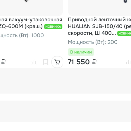
ная вакуум-упаковочная
Приводной ленточный к
ZQ-600M (краш.)
HUALIAN SJB-150/40 (р
НОВИНКА
скорости, Ш 400...
НОВИН
ность (Вт): 1000
Мощность (Вт): 200
В наличии
0
₽
71 550
₽