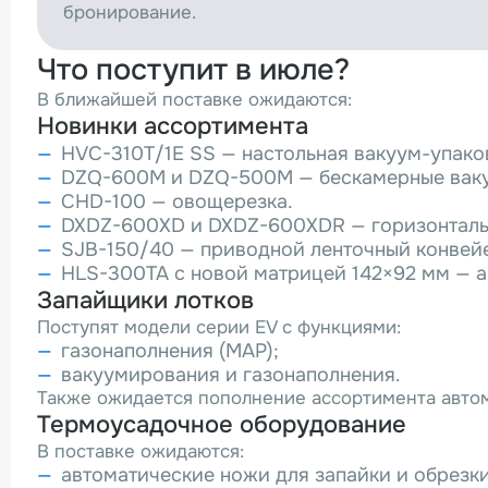
бронирование.
Что поступит в июле?
В ближайшей поставке ожидаются:
Новинки ассортимента
HVC-310T/1E SS — настольная вакуум-упак
DZQ-600M и DZQ-500M — бескамерные вак
CHD-100 — овощерезка.
DXDZ-600XD и DXDZ-600XDR — горизонталь
SJB-150/40 — приводной ленточный конвей
HLS-300TA с новой матрицей 142×92 мм — а
Запайщики лотков
Поступят модели серии EV с функциями:
газонаполнения (MAP);
вакуумирования и газонаполнения.
Также ожидается пополнение ассортимента авто
Термоусадочное оборудование
В поставке ожидаются:
автоматические ножи для запайки и обрезк