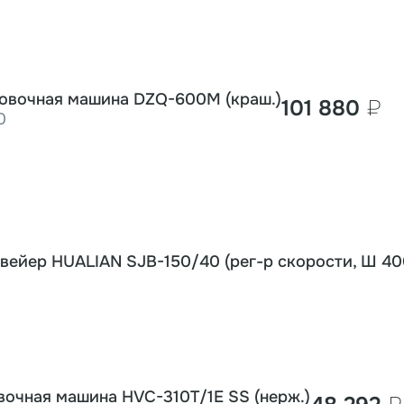
овочная машина DZQ-600M (краш.)
101 880
₽
0
ейер HUALIAN SJB-150/40 (рег-р скорости, Ш 400
вочная машина HVC-310T/1E SS (нерж.)