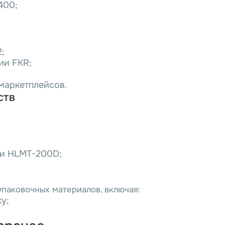
400;
;
ии FKR;
маркетплейсов.
ств
 и HLMT-200D;
паковочных материалов, включая:
у;