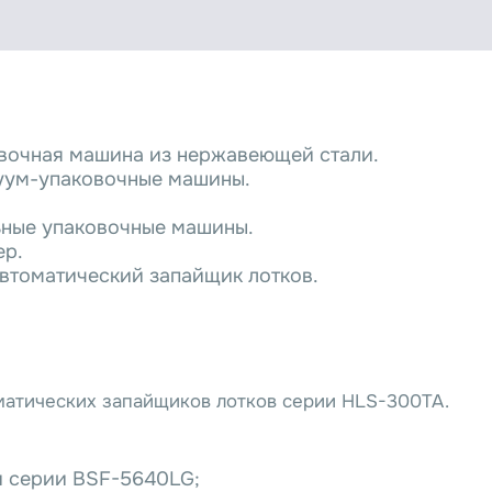
овочная машина из нержавеющей стали.
уум-упаковочные машины.
ные упаковочные машины.
ер.
втоматический запайщик лотков.
матических запайщиков лотков серии HLS-300TA.
и серии BSF-5640LG;