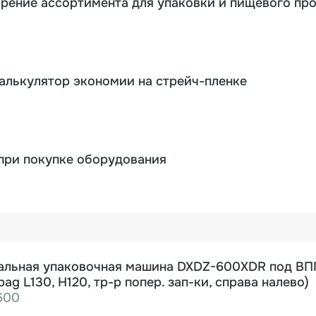
ирение ассортимента для упаковки и пищевого пр
калькулятор экономии на стрейч-пленке
при покупке оборудования
альная упаковочная машина DXDZ-600XDR под ВП
 bag L130, H120, тр-р попер. зап-ки, справа налево)
600