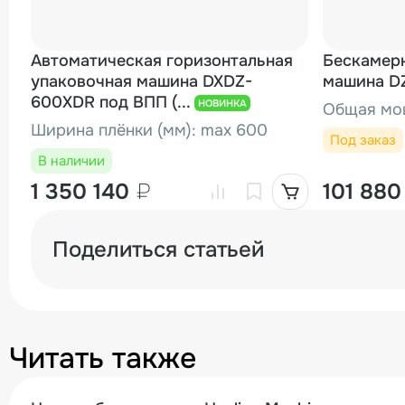
Автоматическая горизонтальная
Бескамер
упаковочная машина DXDZ-
машина D
600XDR под ВПП (...
НОВИНКА
Общая мощ
Ширина плёнки (мм): max 600
Под заказ
В наличии
1 350 140
₽
101 88
Поделиться статьей
Читать также