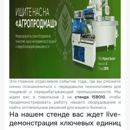
Это главное отраслевое событие года, где вы сможете
лично познакомиться с передовыми технологиями для
пищевой и перерабатывающей промышленности. Мы
ждем вас в павильоне 3 на
стенде 15B010
, чтобы
продемонстрировать работу нашего оборудования и
найти оптимальные решения для вашего бизнеса.
На нашем стенде вас ждет live-
демонстрация ключевых единиц