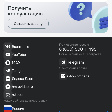
Получить
консультацию
Оставить заявку
По любым вопросам
Вконтакте
8 (800) 500-1-495
Помощь онлайн в Телеграмм
YouTube
Telegram
MAX
Электронная почта
Telegram
info@hmru.ru
Яндекс Дзен
hmruvideo.ru
rutube
Наши сайты в других странах
Россия