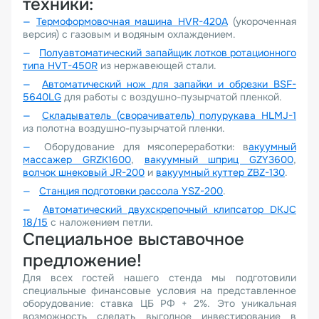
техники:
Термоформовочная машина HVR-420A
(укороченная
версия) с газовым и водяным охлаждением.
Полуавтоматический запайщик лотков ротационного
типа HVT-450R
из нержавеющей стали.
Автоматический нож для запайки и обрезки BSF-
5640LG
для работы с воздушно-пузырчатой пленкой.
Складыватель (сворачиватель) полурукава HLMJ-1
из полотна воздушно-пузырчатой пленки.
Оборудование для мясопереработки: в
акуумный
массажер GRZK1600
,
вакуумный шприц GZY3600
,
волчок шнековый JR-200
и
вакуумный куттер ZBZ-130
.
Станция подготовки рассола YSZ-200
.
Автоматический двухскрепочный клипсатор DKJC
18/15
с наложением петли.
Специальное выставочное
предложение!
Для всех гостей нашего стенда мы подготовили
специальные финансовые условия на представленное
оборудование: ставка ЦБ РФ + 2%. Это уникальная
возможность сделать выгодное инвестирование в