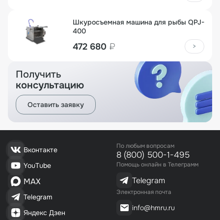
Шкуросъемная машина для рыбы QPJ-
400
472 680
₽
>
Получить
консультацию
Оставить заявку
По любым вопросам
Вконтакте
8 (800) 500-1-495
Помощь онлайн в Телеграмм
YouTube
Telegram
MAX
Электронная почта
Telegram
info@hmru.ru
Яндекс Дзен