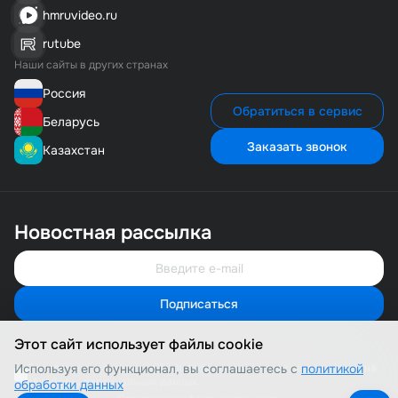
hmruvideo.ru
rutube
Наши сайты в других странах
Россия
Обратиться в сервис
Беларусь
Заказать звонок
Казахстан
Новостная рассылка
Подписаться
Свяжитесь с нами
Мы онлайн и готовы помочь
Этот сайт использует файлы cookie
Позвонить нам
8 (800) 500-1-495
Используя его функционал, вы соглашаетесь с
Я соглашаюсь с политикой конфиденциальности и даю согласие на
политикой
обработку персональных данных
обработки данных
Сервисная служба