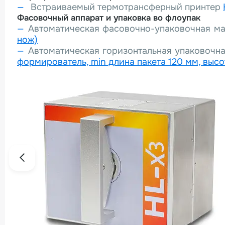
Встраиваемый термотрансферный принтер
Фасовочный аппарат и упаковка во флоупак
Автоматическая фасовочно-упаковочная 
нож)
Автоматическая горизонтальная упаковочн
формирователь, min длина пакета 120 мм, высо