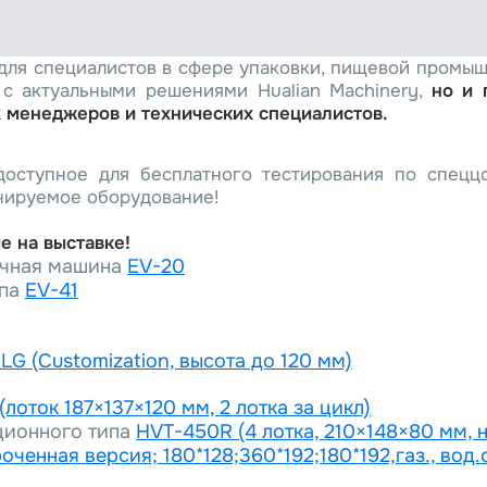
ля специалистов в сфере упаковки, пищевой промыш
 с актуальными решениями Hualian Machinery,
но и 
 менеджеров и технических специалистов.
доступное для бесплатного тестирования по спецц
нируемое оборудование!
е на выставке!
очная машина
EV-20
ипа
EV-41
G (Customization, высота до 120 мм)
(лоток 187×137×120 мм, 2 лотка за цикл)
ционного типа
HVT-450R (4 лотка, 210×148×80 мм, 
ченная версия; 180*128;360*192;180*192,газ., вод.