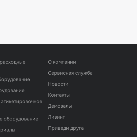
 расходные
О компании
Сервисная служба
борудование
Новости
рудование
Контакты
 этикетировочное
Демозалы
Лизинг
е оборудование
Приведи друга
ериалы