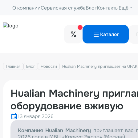
О компании
Сервисная служба
Блог
Контакты
Ещё
Каталог
Главная
Блог
Новости
Hualian Machinery приглашает на UPA
Hualian Machinery пригл
оборудование вживую
13 января 2026
Компания Hualian Machinery
приглашает вас п
2026 года в МВЦ «Крокус Экспо» (Москва).