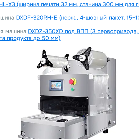
HL-X3
(ширина печати 32 мм, станина 300 мм для 
машина
DXDF-320RH-E (нерж., 4-шовный пакет, 15–1
ая машина
DXDZ-350XD под ВПП (3 сервопривода, 
та продукта до 50 мм)