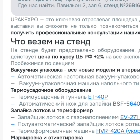
Где нас найти: Павильон 2, зал 6,
стенд №26В16
UPAKEXPO — это ключевая отраслевая площадка д
выставки вы сможете не только познакомиться
получить профессиональные консультации наших
Что везем на стенд
На стенде будет представлено оборудование, 
действует
цена по курсу ЦБ РФ +2%
на всё экспо
Пробежимся по секциям
Вакуумная упаковка - все новые модели и впервы
Автоматическая настольная вакуум-упаков
Вакуум-упаковочная машина напольного т
Термоусадочное оборудование
Термоусадочный туннель
ET-40P
Автоматический нож для запайки
BSF-5640L
Запайка лотков и термоформер
Запайщик лотков с газонаполнением
EV-271
Полуавтоматический запайщик лотков рота
Термоформовочная машина
HVR-420A (укоро
Маркировка и этикетировка