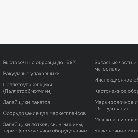
Выставочные образцы до -58%
Запасные части и
материалы
Вакуумные упаковщики
Инспекционное о
Паллетоупаковщики
(Паллетообмотчики)
Картонажное обо
Запайщики пакетов
Маркировочное и
оборудование
Оборудование для маркетплейсов
Мешкозашивочно
Запайщики лотков, скин машины,
термоформовочное оборудование
Упаковочные мат