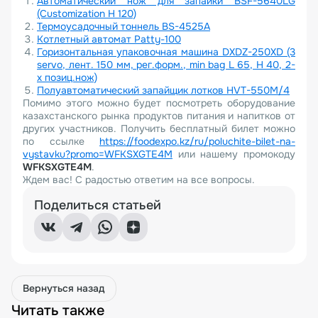
Автоматический нож для запайки BSF-5640LG
(Customization H 120)
Термоусадочный тоннель BS-4525A
Котлетный автомат Patty-100
Горизонтальная упаковочная машина DXDZ-250XD (3
servo, лент. 150 мм, рег.форм., min bag L 65, H 40, 2-
х позиц.нож)
Полуавтоматический запайщик лотков HVT-550M/4
Помимо этого можно будет посмотреть оборудование
казахстанского рынка продуктов питания и напитков от
других участников. Получить бесплатный билет можно
по ссылке
https://foodexpo.kz/ru/poluchite-bilet-na-
vystavku?promo=WFKSXGTE4M
или нашему промокоду
WFKSXGTE4M
.
Ждем вас! С радостью ответим на все вопросы.
Поделиться статьей
Вернуться назад
Читать также