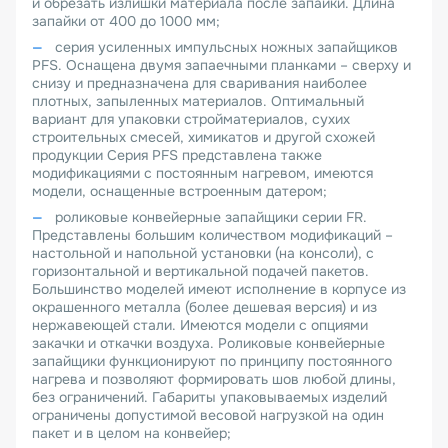
и обрезать излишки материала после запайки. Длина
запайки от 400 до 1000 мм;
серия усиленных импульсных ножных запайщиков
PFS. Оснащена двумя запаечными планками – сверху и
снизу и предназначена для сваривания наиболее
плотных, запыленных материалов. Оптимальный
вариант для упаковки стройматериалов, сухих
строительных смесей, химикатов и другой схожей
продукции Серия PFS представлена также
модификациями с постоянным нагревом, имеются
модели, оснащенные встроенным датером;
роликовые конвейерные запайщики серии FR.
Представлены большим количеством модификаций –
настольной и напольной установки (на консоли), с
горизонтальной и вертикальной подачей пакетов.
Большинство моделей имеют исполнение в корпусе из
окрашенного металла (более дешевая версия) и из
нержавеющей стали. Имеются модели с опциями
закачки и откачки воздуха. Роликовые конвейерные
запайщики функционируют по принципу постоянного
нагрева и позволяют формировать шов любой длины,
без ограничений. Габариты упаковываемых изделий
ограничены допустимой весовой нагрузкой на один
пакет и в целом на конвейер;