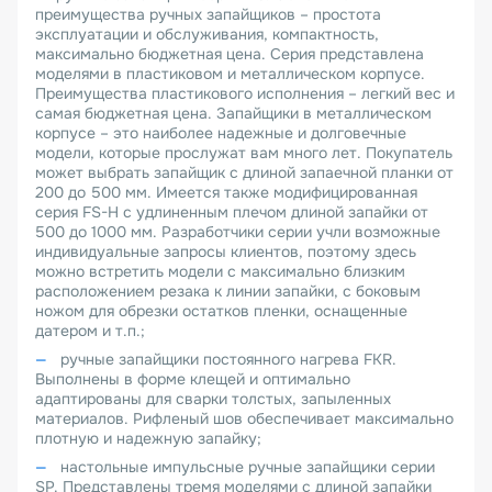
преимущества ручных запайщиков – простота
эксплуатации и обслуживания, компактность,
максимально бюджетная цена. Серия представлена
моделями в пластиковом и металлическом корпусе.
Преимущества пластикового исполнения – легкий вес и
самая бюджетная цена. Запайщики в металлическом
корпусе – это наиболее надежные и долговечные
модели, которые прослужат вам много лет. Покупатель
может выбрать запайщик с длиной запаечной планки от
200 до 500 мм. Имеется также модифицированная
серия FS-H с удлиненным плечом длиной запайки от
500 до 1000 мм. Разработчики серии учли возможные
индивидуальные запросы клиентов, поэтому здесь
можно встретить модели с максимально близким
расположением резака к линии запайки, с боковым
ножом для обрезки остатков пленки, оснащенные
датером и т.п.;
ручные запайщики постоянного нагрева FKR.
Выполнены в форме клещей и оптимально
адаптированы для сварки толстых, запыленных
материалов. Рифленый шов обеспечивает максимально
плотную и надежную запайку;
настольные импульсные ручные запайщики серии
SP. Представлены тремя моделями с длиной запайки