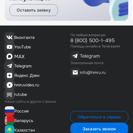
Оставить заявку
По любым вопросам
Вконтакте
8 (800) 500-1-495
Помощь онлайн в Телеграмм
YouTube
Telegram
MAX
Электронная почта
Telegram
info@hmru.ru
Яндекс Дзен
hmruvideo.ru
rutube
Наши сайты в других странах
Россия
Обратиться в сервис
Беларусь
Заказать звонок
Казахстан