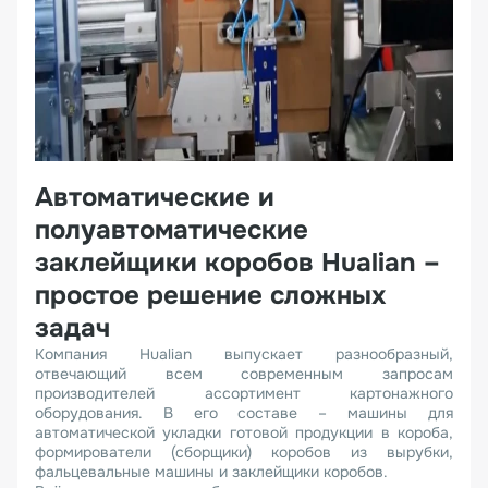
Автоматические и
полуавтоматические
заклейщики коробов Hualian –
простое решение сложных
задач
Компания Hualian выпускает разнообразный,
отвечающий всем современным запросам
производителей ассортимент картонажного
оборудования. В его составе – машины для
автоматической укладки готовой продукции в короба,
формирователи (сборщики) коробов из вырубки,
фальцевальные машины и заклейщики коробов.