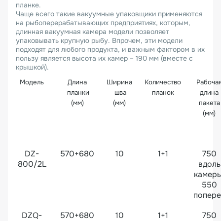
планке.
Чаще всего такие вакуумные упаковщики применяются
на рыбоперерабатывающих предприятиях, которым,
длинная вакуумная камера модели позволяет
упаковывать крупную рыбу. Впрочем, эти модели
подходят для любого продукта, и важным фактором в их
пользу является высота их камер – 190 мм (вместе с
крышкой).
Модель
Длина
Ширина
Количество
Рабоча
планки
шва
планок
длина
(мм)
(мм)
пакета
(мм)
DZ-
570+680
10
1+1
750
800/2L
вдоль
камеры
550
попере
DZQ-
570+680
10
1+1
750