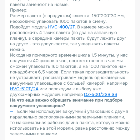
пакеты заменяют на новые.
Пример:
Размер пакета (с продуктом) клиента: 150*200*30 мм,
необходимо упаковать 1000 пакетов в смену.
Подойдет модель
HVC
-400/2
T
. В камере можно
расположить 4 таких пакета (по два на запаечную
планку), в середине камеры пакеты будут лежать друг
на друге - это допускается, так укладывать пакеты
можно.
Исходя из примерного времени цикла 1,5 минуты, у нас
получится 40 циклов в час, соответственно в час мы
сможем упаковать 160 пакетов, а на 1000 пакетов нам
понадобится 6,5 часов. Если такая производительность
не устраивает, рассматриваем модель однокамерных
вакуумных упаковщиков с большей камерой, например
HVC
-510
T
/2
A
или переходим к выбору уже
двухкамерных моделей, например
DZ
-500/2
SB
SS
На что еще важно обращать внимание при подборе
вакуумного упаковщика?
Если мы используем вакуумный упаковщик с двумя
параллельно расположенными запаечными планками,
то максимальная рабочая длина пакета, которую можно
использовать на этой модели, равна расстоянию между
запаечными планками.