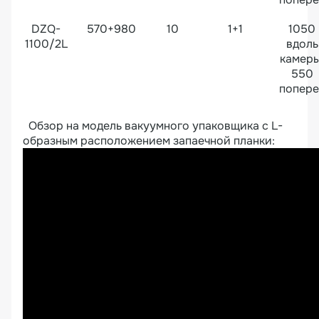
DZQ-
570+980
10
1+1
1050
1100/2L
вдоль
камеры
550
попере
Обзор на модель вакуумного упаковщика с L-
образным расположением запаечной планки: