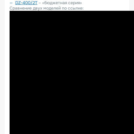
DZ
-400/2
T
– «бюджетная серия»
Сравнение двух моделей по ссылке: