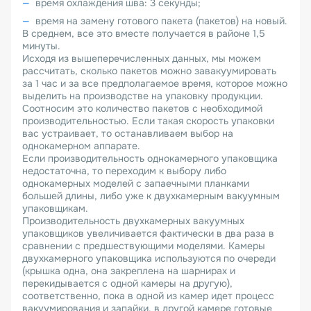
время охлаждения шва: 3 секунды;
время на замену готового пакета (пакетов) на новый.
В среднем, все это вместе получается в районе 1,5
минуты.
Исходя из вышеперечисленных данных, мы можем
рассчитать, сколько пакетов можно завакуумировать
за 1 час и за все предполагаемое время, которое можно
выделить на производстве на упаковку продукции.
Соотносим это количество пакетов с необходимой
производительностью. Если такая скорость упаковки
вас устраивает, то останавливаем выбор на
однокамерном аппарате.
Если производительность однокамерного упаковщика
недостаточна, то переходим к выбору либо
однокамерных моделей с запаечными планками
большей длины, либо уже к двухкамерным вакуумным
упаковщикам.
Производительность двухкамерных вакуумных
упаковщиков увеличивается фактически в два раза в
сравнении с предшествующими моделями. Камеры
двухкамерного упаковщика используются по очереди
(крышка одна, она закреплена на шарнирах и
перекидывается с одной камеры на другую),
соответственно, пока в одной из камер идет процесс
вакуумирования и запайки, в другой камере готовые