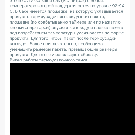
это по сути большой бак (140 литров) с водой,
температура которой поддерживается на уровне 92-94
C. В баке имеется площадка, на которую укладывается
продукт в термоусадочном вакуумном пакете,
площадка (по срабатыванию таймера или по нажатию
кнопки оператором) опускается в воду и пленка пакета
под воздействием температуры усаживается по форме
продукта. Для того, чтобы пакет после термоусадки
выглядел более привлекательно, необходимо
уменьшить размеры пакета, превышающие размеры
продукта. Для этого и используют обрезку.
Видео работы термоусадочного танка: