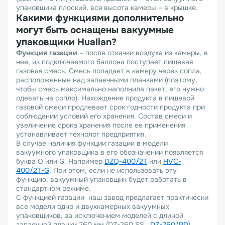
упаковщика плоский, вся высота камеры – в крышке.
Какими функциями дополнительно
могут быть оснащены вакуумные
упаковщики
Hualian
?
Функция газации
– после откачки воздуха из камеры, в
нее, из подключаемого баллона поступает пищевая
газовая смесь. Смесь попадает в камеру через сопла,
расположенные над запаечными планками (поэтому,
чтобы смесь максимально наполнила пакет, его нужно
одевать на сопло). Нахождение продукта в пищевой
газовой смеси продлевает срок годности продукта при
соблюдении условий его хранения. Состав смеси и
увеличение срока хранения после ее применения
устанавливает технолог предприятия.
В случае наличия функции газации в модели
вакуумного упаковщика в его обозначении появляется
буква Q или G. Например
DZQ-400/2T
или
HVC-
400/2T-G
. При этом, если не использовать эту
функцию, вакуумный упаковщик будет работать в
стандартном режиме.
С функцией газации наш завод предлагает практически
все модели одно и двухкамерных вакуумных
упаковщиков, за исключением моделей с длиной
запаечной планки 260 мм (DZ-260 SS,
DZ-260/PD
).