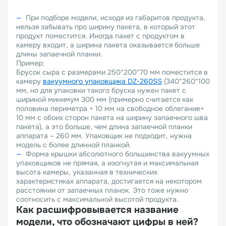
При подборе модели, исходя из габаритов продукта,
нельзя забывать про ширину пакета, в который этот
продукт поместится. Иногда пакет с продуктом в
камеру входит, а ширина пакета оказывается больше
длины запаечной планки.
Пример:
Брусок сыра с размерами 250*200*70 мм поместится в
камеру
вакуумного упаковщика
DZ
-260
SS
(340*260*100
мм, но для упаковки такого бруска нужен пакет с
шириной минимум 300 мм (примерно считается как
половина периметра + 10 мм на свободное облегание+
10 мм с обоих сторон пакета на ширину запаечного шва
пакета), а это больше, чем длина запаечной планки
аппарата – 260 мм. Упаковщик не подходит, нужна
модель с более длинной планкой.
Форма крышки абсолютного большинства вакуумных
упаковщиков не прямая, а изогнутая и максимальная
высота камеры, указанная в технических
характеристиках аппарата, достигается на некотором
расстоянии от запаечных планок. Это тоже нужно
соотносить с максимальной высотой продукта.
Как расшифровывается название
модели, что обозначают цифры в ней?