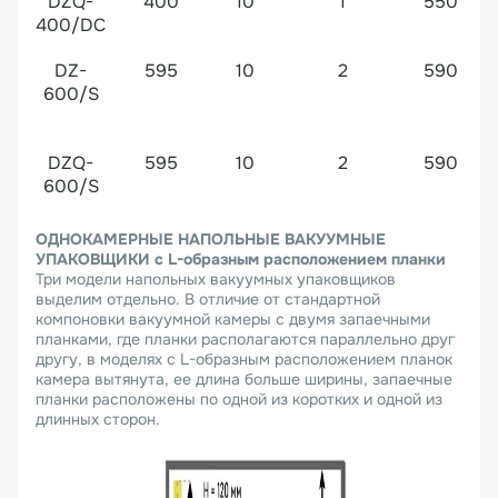
DZQ-
400
10
1
550
400/DC
DZ-
595
10
2
590
600/S
DZQ-
595
10
2
590
600/S
ОДНОКАМЕРНЫЕ НАПОЛЬНЫЕ ВАКУУМНЫЕ
УПАКОВЩИКИ с
L
-образным расположением планки
Три модели напольных вакуумных упаковщиков
выделим отдельно. В отличие от стандартной
компоновки вакуумной камеры с двумя запаечными
планками, где планки располагаются параллельно друг
другу, в моделях с L-образным расположением планок
камера вытянута, ее длина больше ширины, запаечные
планки расположены по одной из коротких и одной из
длинных сторон.