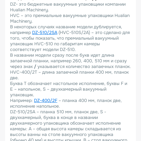
DZ- это бюджетные вакуумные упаковщики компании
Hualian Machinery.
HVC – это премиальные вакуумные упаковщики Hualian
Machinery.
В некоторых случаях название модели дублируется,
например
DZ-510/2SA
(HVC-510S/2A) – это сделано для
того, чтобы показать, что премиальный вакуумный
упаковщик HVC-510 по габаритам камеры
соответствует модели DZ-510.
В названии модели сразу после букв идет длина
запаечной планки, например 260, 400, 510 мм и сразу
через знак
/
указывается количество запаечных планок.
HVC-400/2T – длина запаечной планки 400 мм, планок
две.
Буква Т обозначает настольное исполнение, буквы F и
Е – напольное, S – двухкамерный вакуумный
упаковщик.
Например:
DZ-400/2F
– планка 400 мм, планок две,
исполнение напольное.
DZ-510/2SA – планка 510 мм, планок две, S -
двухкамерный, буква в конце в названии
двухкамерного упаковщика обозначает исполнение
камеры: А – общая высота камеры складывается из
высоты ванны на столе вакуумного упаковщика
(обычно 40 мм) и высоты крышки, В – стол вакуумного