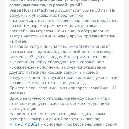
запаечных планок, но разной ценой?
Завод Hualian Machinery существует более 30 лет. На
вакуумных упаковщиках предприятие
специализируется, это высококачественная продукция,
по многим параметрам ничем не уступающая
европейским моделям. Но и цена на оборудование
завода несколько выше, чем у других производителей
из Китая.
Так как зачастую покупатель, имея предложения от
разных производителей, делает выбор только исходя
из меньшей цены, заводом было принято решение
выпустить линейку оборудования в упрощенном
«бюджетном» исполнении за счет использования
другого материала крышек вакуумных камер,
вакуумных помп от другого производителя, уменьшения
толщины металла стенок корпуса и т.д.
При этом срок гарантии на эти аппараты такой же – 12
месяцев.
Выбор вакуумного упаковщика между сериями при
этом рекомендуем производить исходя из условий
эксплуатации.
Например, имеем два упаковщика с одинаковым
размером камеры и длиной запаечных планок:
HVC
-400/2
T
– основная «профессиональная» серия