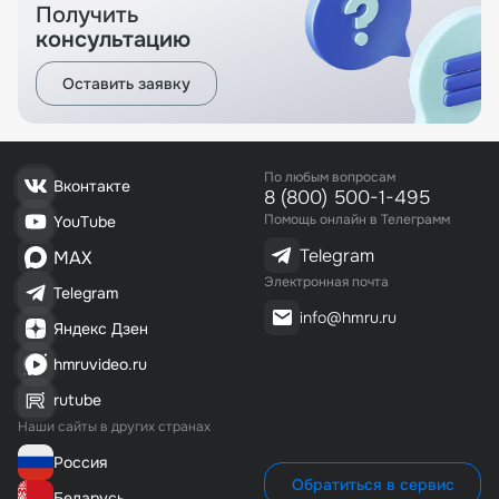
Получить
консультацию
Оставить заявку
По любым вопросам
Вконтакте
8 (800) 500-1-495
Помощь онлайн в Телеграмм
YouTube
Telegram
MAX
Электронная почта
Telegram
info@hmru.ru
Яндекс Дзен
hmruvideo.ru
rutube
Наши сайты в других странах
Россия
Обратиться в сервис
Беларусь