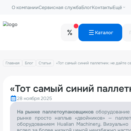
О компании
Сервисная служба
Блог
Контакты
Ещё
Каталог
Главная
Блог
Статьи
«Тот самый синий паллетник: не дайте с
«Тот самый синий паллет
28 ноября 2025
На рынке паллетоупаковщиков
оборудование 
рынке просто наплыв «двойников» — палле
оборудованием Hualian Machinery. Визуально
вслед за более низкой ценой неизбежно насту