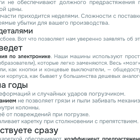
и не обеспечивают должного предрастяжения пл
ой цены.
пчасти приходится неделями. Сложности с постав
прямые убытки для вашего производства.
 деталями
боев. Вот что позволяет нам уверенно заявлять об эт
дведет
ния по электронике
. Наши машины используют прост
образователи), которые легко заменяются. Весь «мозг
ли, как кнопки и концевые выключатели, — общедосту
жи корпуса, как бывает у большинства дешевых аналог
на годы
еформаций и случайных ударов погрузчиком.
ванием
не позволяет грязи и пыли забивать механиз
нутри колонны.
её от повреждений при погрузке.
ливает каретку при столкновении с препятствием.
вствуете сразу
кареткой обеспечивают
коэффициент предрастяжен