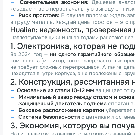
Сомнительная экономия:
Дешевые аналог
«съедает» всю первоначальную выгоду от низк
Риск простоев:
В случае поломки ждать за
в груду металла. Каждый день простоя — это 
Hualian: надежность, проверенная
Паллетоупаковщики Hualian годами работают без с
1. Электроника, которая не по
За 2024 год —
ни одного гарантийного обраще
компонента (монитор, контроллер, частотные пре
не требует сложных перепрошивок. А такие дета
находятся внутри корпуса, а не проложены снару
2. Конструкция, рассчитанная 
Основание из стали 10-12 мм
защищает от д
Минимальный зазор между столом и осно
Защищенный двигатель подъема
спрятан в
Боковое расположение каретки
уберегает 
Система безопасности
с датчиками останав
3. Экономия, которую вы почу
Наши паллетоупаковщики с моторизированной 