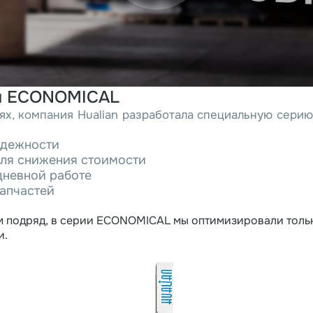
ия ECONOMICAL
х, компания Hualian разработала специальную сери
адежности
ля снижения стоимости
дневной работе
апчастей
сем подряд, в серии ECONOMICAL мы оптимизировали толь
и.