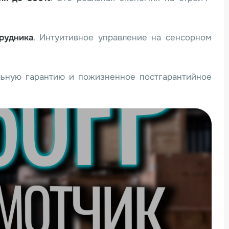
рудника
. Интуитивное управление на сенсорном
льную гарантию и пожизненное постгарантийное