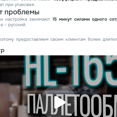
ат при упаковке.
ет проблемы
 и настройка занимают
15 минут силами одного сот
а – русский.
поэтому предоставляем своим клиентам более длите
FP