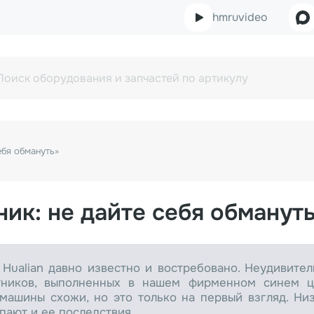
hmruvideo
ебя обмануть»
ник: не дайте себя обманут
Hualian давно известно и востребовано. Неудивител
тников, выполненных в нашем фирменном синем 
 машины схожи, но это только на первый взгляд. Низ
пают и ее последствия.