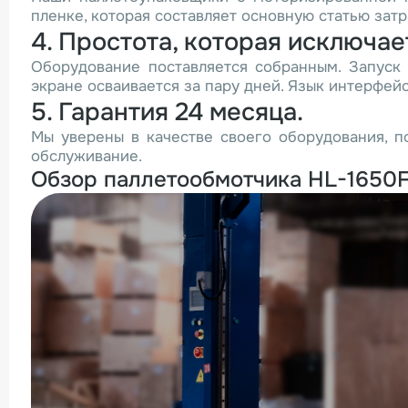
пленке, которая составляет основную статью затр
4. Простота, которая исключа
Оборудование поставляется собранным. Запуск
экране осваивается за пару дней. Язык интерфейс
5. Гарантия 24 месяца.
Мы уверены в качестве своего оборудования, 
обслуживание.
Обзор паллетообмотчика HL-1650