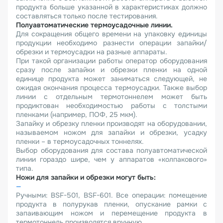
продукта больше указанной в характеристиках должно
составляться только после тестирования.
Полуавтоматические термоусадочные линии.
Для сокращения общего времени на упаковку единицы
продукции необходимо разнести операции запайки/
обрезки и термоусадки на разные аппараты.
При такой организации работы оператор оборудования
сразу после запайки и обрезки пленки на одной
единице продукта может заниматься следующей, не
ожидая окончания процесса термоусадки. Также выбор
линии с отдельным термотоннелем может быть
продиктован необходимостью работы с толстыми
пленками (например, ПОФ, 25 мкм).
Запайку и обрезку пленки производят на оборудовании,
называемом ножом для запайки и обрезки, усадку
пленки – в термоусадочных тоннелях.
Выбор оборудования для состава полуавтоматической
линии гораздо шире, чем у аппаратов «колпакового»
типа.
Ножи для запайки и обрезки могут быть:
Ручными: BSF-501, BSF-601. Все операции: помещение
продукта в полурукав пленки, опускание рамки с
запаивающим ножом и перемещение продукта в
термотоннель производятся вручную.