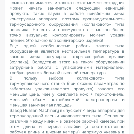
крышка поднимается, и только в этот момент сотрудник
может начать заниматься следующей единицей
продукта. Такие паузы в работе неизбежны из-за
конструкции аппарата, поэтому производительность
термоусадочного оборудования «колпакового» типа
невелика. Но есть и преимущества – можно более
точно визуально контролировать момент усадки
пленки. Это важно для кондитерских изделий!
Еще одной особенностью работы такого типа
оборудования является нестабильная температура в
камере из-за регулярно открывающейся крышки
(колпака). Вследствие этого на таком оборудовании
затруднена работа с упаковочными материалами,
требующими стабильной высокой температуры.
В пользу выбора «колпакового» типа
термоупаковочного станка (при схожих параметрах по
габаритам упаковываемого продукта) говорит его
меньшая цена, чем у комплекта нож + термотоннель,
меньший объем потребляемой электроэнергии и
меньшая занимаемая площадь.
Завод Hualian Machinery выпускает 4 вида аппарата для
термоусадочной пленки «колпакового» типа. Основное
различие между ними – в размере рабочей камеры, при
этом длина и ширина запайки (и соответственно
рабочая длина и ширина камеры) напрямую указана в