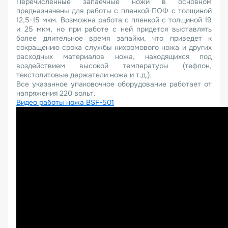
Перечисленные запаечные ножи в основном
предназначены для работы с пленкой ПОФ с толщиной
12,5-15 мкм. Возможна работа с пленкой с толщиной 19
и 25 мкм, но при работе с ней придется выставлять
более длительное время запайки, что приведет к
сокращению срока службы нихромового ножа и других
расходных материалов ножа, находящихся под
воздействием высокой температуры (тефлон,
текстолитовые держатели ножа и т.д.).
Все указанное упаковочное оборудование работает от
напряжения 220 вольт.
Видео работы ножа BSF-501