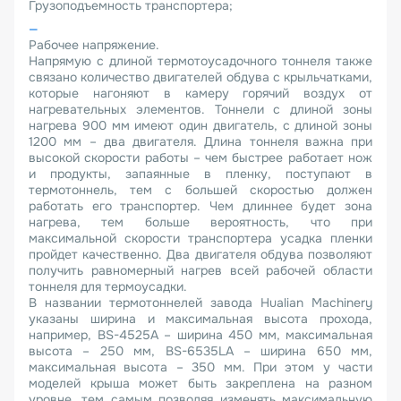
Грузоподъемность транспортера;
Рабочее напряжение.
Напрямую с длиной термотоусадочного тоннеля также
связано количество двигателей обдува с крыльчатками,
которые нагоняют в камеру горячий воздух от
нагревательных элементов. Тоннели с длиной зоны
нагрева 900 мм имеют один двигатель, с длиной зоны
1200 мм – два двигателя. Длина тоннеля важна при
высокой скорости работы – чем быстрее работает нож
и продукты, запаянные в пленку, поступают в
термотоннель, тем с большей скоростью должен
работать его транспортер. Чем длиннее будет зона
нагрева, тем больше вероятность, что при
максимальной скорости транспортера усадка пленки
пройдет качественно. Два двигателя обдува позволяют
получить равномерный нагрев всей рабочей области
тоннеля для термоусадки.
В названии термотоннелей завода Hualian Machinery
указаны ширина и максимальная высота прохода,
например, BS-4525A – ширина 450 мм, максимальная
высота – 250 мм, BS-6535LA – ширина 650 мм,
максимальная высота – 350 мм. При этом у части
моделей крыша может быть закреплена на разном
уровне, тем самым позволяя изменять максимальную