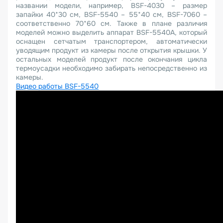
названии модели, например, BSF-4030 – размер
запайки 40*30 см, BSF-5540 – 55*40 см, BSF-7060 –
соответственно 70*60 см. Также в плане различия
моделей можно выделить аппарат BSF-5540A, который
оснащен сетчатым транспортером, автоматически
уводящим продукт из камеры после открытия крышки. У
остальных моделей продукт после окончания цикла
термоусадки необходимо забирать непосредственно из
камеры.
Видео работы BSF-5540