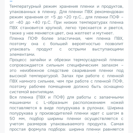
Температурный режим хранения пленки и продуктов,
упакованных в пленку. Для пленки ПВХ рекомендован
режим хранения от +5 до +20 гр.С., для пленки ПОФ –
от -40 до +40 гр.С. При низких температурах пленка
ПВХ становится хрупкой, легко трескается и рвется,
также у нее меняется цвет, она желтеет и мутнеет.
Пленка ПОФ более эластичная, чем пленка ПВХ,
поэтому она с большей вероятностью позволит
упаковать продукт с острыми выступающими
элементами.
Процесс запайки и обрезки термоусадочной пленки
сопровождается сильным специфическим запахом –
это неизбежное следствие сваривания пленки под
высокой температурой. Запах при работе с пленкой
ПВХ намного сильнее, чем при работе с пленкой ПОФ,
поэтому рабочее помещение должно быть оснащено
системой вентиляции.
Вся пленка (ПВХ и ПОФ) для работы с запаечными
машинами с L-образным расположением ножей
поставляется в виде полурукава в рулонах. Ширина
полурукава у производителей пленки идет с шагом в
50 мм, подбор ширины пленки осуществляется с
учетом размеров упаковываемого продукта. Самая
простая формула подбора: ширина пленки равняется