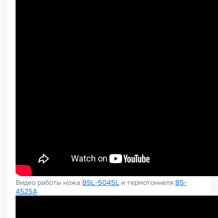
Видео работы ножа
BSL-5045L
и термотоннеля
BS-
4525A