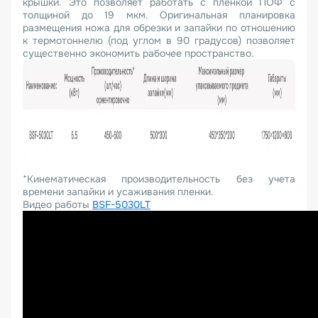
крышки. Это позволяет работать с пленкой ПОФ с
толщиной до 19 мкм. Оригинальная планировка
размещения ножа для обрезки и запайки по отношению
к термотоннелю (под углом в 90 градусов) позволяет
существенно экономить рабочее пространство.
*Кинематическая производительность без учета
времени запайки и усаживания пленки.
Видео работы
BSF-5030LT