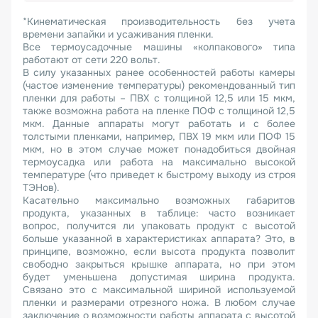
*Кинематическая производительность без учета
времени запайки и усаживания пленки.
Все термоусадочные машины «колпакового» типа
работают от сети 220 вольт.
В силу указанных ранее особенностей работы камеры
(частое изменение температуры) рекомендованный тип
пленки для работы – ПВХ с толщиной 12,5 или 15 мкм,
также возможна работа на пленке ПОФ с толщиной 12,5
мкм. Данные аппараты могут работать и с более
толстыми пленками, например, ПВХ 19 мкм или ПОФ 15
мкм, но в этом случае может понадобиться двойная
термоусадка или работа на максимально высокой
температуре (что приведет к быстрому выходу из строя
ТЭНов).
Касательно максимально возможных габаритов
продукта, указанных в таблице: часто возникает
вопрос, получится ли упаковать продукт с высотой
больше указанной в характеристиках аппарата? Это, в
принципе, возможно, если высота продукта позволит
свободно закрыться крышке аппарата, но при этом
будет уменьшена допустимая ширина продукта.
Связано это с максимальной шириной используемой
пленки и размерами отрезного ножа. В любом случае
заключение о возможности работы аппарата с высотой