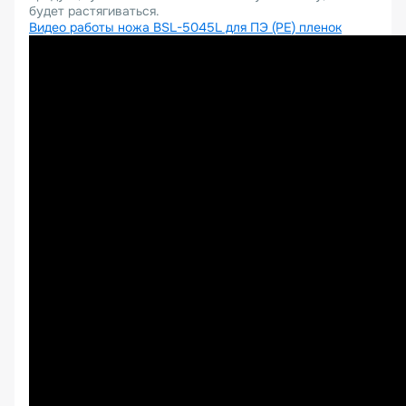
будет растягиваться.
Видео работы ножа BSL-5045L для ПЭ (PE) пленок