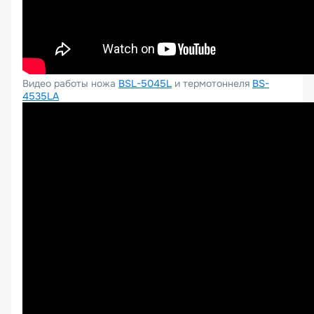
Видео работы ножа
BSL-5045L
и термотоннеля
BS-
4535LA