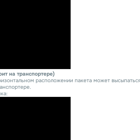
оит на транспортере)
оризонтальном расположении пакета может высыпаться
ранспортере.
ка: