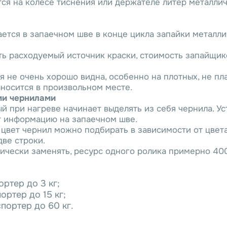
рается на колесе тиснения или держателе литер металл
ливается в запаечном шве в конце цикла запайки метал
ть расходуемый источник краски, стоимость запайщик
 не очень хорошо видна, особенно на плотных, не пл
аносится в произвольном месте.
ми чернилами
ый при нагреве начинает выделять из себя чернила. 
ют информацию на запаечном шве.
цвет чернил можно подбирать в зависимости от цвета
две строки.
ически заменять, ресурс одного ролика примерно 40
ортер до 3 кг;
ортер до 15 кг;
спортер до 60 кг.