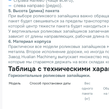
справа налево (чаще всего);
слева направо (редко).
5. Высота (длина) пакета
При выборе роликового запайщика важно обраща
пакет будет свешиваться за пределы транспортер
которой центр тяжести пакета будет находиться 
У вертикальных роликовых запайщиков запаечная
зависит от длины направляющих, рабочая длина п
6. Материал корпуса
Практически все модели роликовых запайщиков 
металла. Второе исполнение дороже, но иногда п
Завод Hualian Machinery выпускает множество мо
которые мы стараемся держать на всех складах к
Таблица с техническими хар
Горизонтальные роликовые запайщики.
Модель
Способ простановки даты
Вес
одного
Общ
пакета
на 
(кг)