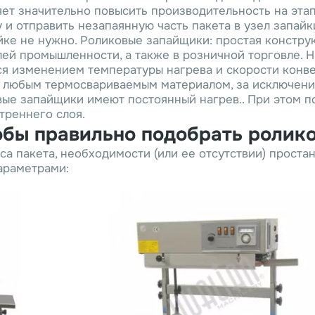
ет значительно повысить производительность на этап
у и отправить незапаянную часть пакета в узел запай
айке не нужно. Роликовые запайщики: простая констр
ей промышленности, а также в розничной торговле. Н
ся изменением температуры нагрева и скорости конве
 любым термосвариваемым материалом, за исключением
вые запайщики имеют постоянный нагрев.. При этом 
треннего слоя.
чтобы правильно подобрать роли
а пакета, необходимости (или ее отсутствии) простан
араметрами: