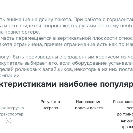
ть внимание на длину пакета. При работе с горизон
а и его придется сопровождать руками, поэтому необ
на транспортере.
 часть перемещается в вертикальной плоскости отно
акета ограничена, причем ограничение есть как по ма
могут быть произведены с окрашенным корпусом из ч
окупатель выбирает его, если оборудование устанавл
делей роликовых запайщиков, некоторые из них постав
омпании.
актеристиками наиболее популя
Регулятор
Направление
Расстояни
ая нагрузка
нагрева
подачи пакета
за
транспортер
до тран
(кг)
ширин
транс