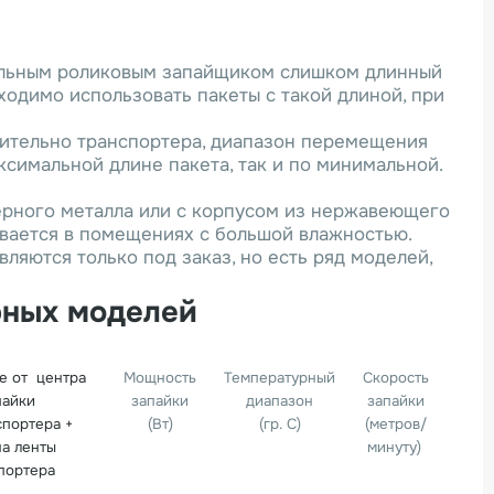
тальным роликовым запайщиком слишком длинный
ходимо использовать пакеты с такой длиной, при
сительно транспортера, диапазон перемещения
ксимальной длине пакета, так и по минимальной.
ерного металла или с корпусом из нержавеющего
ивается в помещениях с большой влажностью.
ляются только под заказ, но есть ряд моделей,
рных моделей
е от центра
Мощность
Температурный
Скорость
пайки
запайки
диапазон
запайки
спортера +
(Вт)
(гр. С)
(метров/
а ленты
минуту)
портера