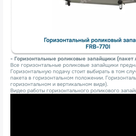
- Горизонтальные роликовые запайщики (пакет 
Все горизонтальные роликовые запайщики предназ
Горизонтальную подачу стоит выбирать в том случ
пакета в горизонтальном положении. Горизонтал
горизонтальном и вертикальном виде).
Видео работы горизонтального роликового запай