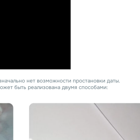
значально нет возможности простановки даты.
может быть реализована двумя способами: