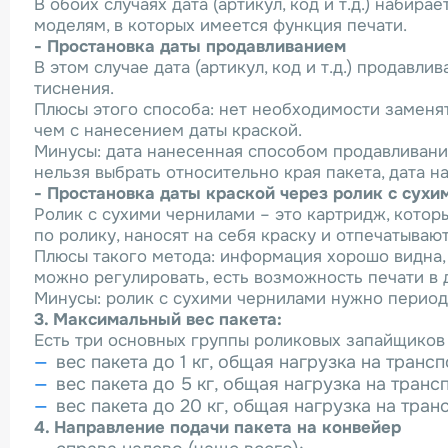
В обоих случаях дата (артикул, код и т.д.) наби
моделям, в которых имеется функция печати.
- Простановка даты продавливанием
В этом случае дата (артикул, код и т.д.) продав
тиснения.
Плюсы этого способа: нет необходимости заменя
чем с нанесением даты краской.
Минусы: дата нанесенная способом продавливания
нельзя выбрать относительно края пакета, дата н
- Простановка даты краской через ролик с сухи
Ролик с сухими чернилами – это картридж, котор
по ролику, наносят на себя краску и отпечатыва
Плюсы такого метода: информация хорошо видна, 
можно регулировать, есть возможность печати в 
Минусы: ролик с сухими чернилами нужно период
3. Максимальный вес пакета:
Есть три основных группы роликовых запайщиков
вес пакета до 1 кг, общая нагрузка на трансп
вес пакета до 5 кг, общая нагрузка на трансп
вес пакета до 20 кг, общая нагрузка на тран
4. Направление подачи пакета на конвейер