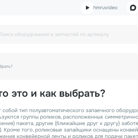
hmruvideo
брать?
о это и как выбрать?
собой тип полуавтоматического запаечного оборудов
льзуются группы роликов, расположенных симметрично
ия) пакета, другие (ближайшие друг к другу) заботя
и). Кроме того, роликовые запайщики оснащены конве
жения конвейерной ленты и роликов для подачи паке