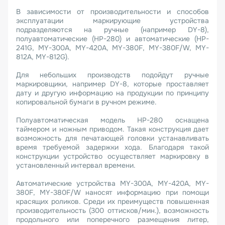
В зависимости от производительности и способов
эксплуатации маркирующие устройства
подразделяются на ручные (например DY-8),
полуавтоматические (HP-280) и автоматические (HP-
241G, MY-300A, MY-420A, MY-380F, MY-380F/W, MY-
812A, MY-812G).
Для небольших производств подойдут ручные
маркировщики, например DY-8, которые проставляет
дату и другую информацию на продукции по принципу
копировальной бумаги в ручном режиме.
Полуавтоматическая модель HP-280 оснащена
таймером и ножным приводом. Такая конструкция дает
возможность для печатающей головки устанавливать
время требуемой задержки хода. Благодаря такой
конструкции устройство осуществляет маркировку в
установленный интервал времени.
Автоматические устройства MY-300A, MY-420A, MY-
380F, MY-380F/W наносят информацию при помощи
красящих роликов. Среди их преимуществ повышенная
производительность (300 оттисков/мин.), возможность
продольного или поперечного размещения литер,