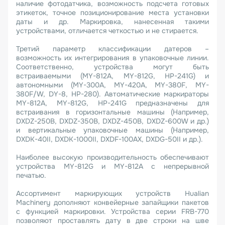
наличие фотодатчика, возможность подсчета готовых
этикеток, точное позиционирование места установки
даты и др. Маркировка, нанесенная такими
устройствами, отличается четкостью и не стирается.
Третий параметр классификации датеров –
возможность их интегрирования в упаковочные линии.
Соответственно, устройства могут быть
встраиваемыми (MY-812A, MY-812G, HP-241G) и
автономными (MY-300A, MY-420A, MY-380F, MY-
380F/W, DY-8, HP-280). Автоматические маркираторы
MY-812A, MY-812G, HP-241G предназначены для
встраивания в горизонтальные машины (Например,
DXDZ-250B, DXDZ-350B, DXDZ-450B, DXDZ-600W и др.)
и вертикальные упаковочные машины (Например,
DXDK-40II, DXDK-1000II, DXDF-100AX, DXDG-50II и др.).
Наиболее высокую производительность обеспечивают
устройства MY-812G и MY-812A с непрерывной
печатью.
Ассортимент маркирующих устройств Hualian
Machinery дополняют конвейерные запайщики пакетов
с функцией маркировки. Устройства серии FRB-770
позволяют проставлять дату в две строки на шве