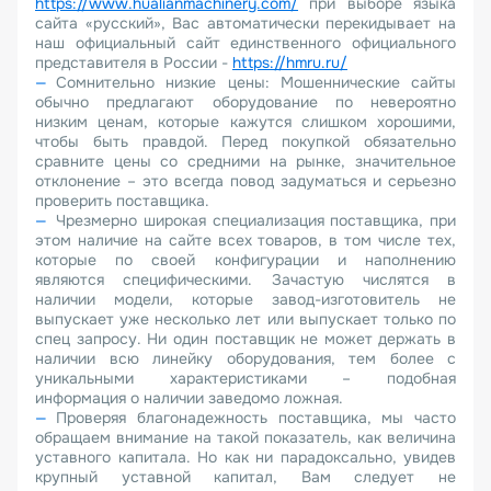
https://www.hualianmachinery.com/
при выборе языка
сайта «русский», Вас автоматически перекидывает на
наш официальный сайт единственного официального
представителя в России -
https://hmru.ru/
Сомнительно низкие цены: Мошеннические сайты
обычно предлагают оборудование по невероятно
низким ценам, которые кажутся слишком хорошими,
чтобы быть правдой. Перед покупкой обязательно
сравните цены со средними на рынке, значительное
отклонение – это всегда повод задуматься и серьезно
проверить поставщика.
Чрезмерно широкая специализация поставщика, при
этом наличие на сайте всех товаров, в том числе тех,
которые по своей конфигурации и наполнению
являются специфическими. Зачастую числятся в
наличии модели, которые завод-изготовитель не
выпускает уже несколько лет или выпускает только по
спец запросу. Ни один поставщик не может держать в
наличии всю линейку оборудования, тем более с
уникальными характеристиками – подобная
информация о наличии заведомо ложная.
Проверяя благонадежность поставщика, мы часто
обращаем внимание на такой показатель, как величина
уставного капитала. Но как ни парадоксально, увидев
крупный уставной капитал, Вам следует не