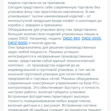
модели торговли из-за прилавков.
Сегодня представить себе современную торговлю без
упаковки флоу-пак практически невозможно. В нее
упаковывают тысячи наименований изделий – от
мелкоштучной продукции вроде конфет и шоколадок до
коробок с зефиром и пряниками.
Оборудование для упаковки флоу-пак представлено
большим количеством моделей упаковочных машин в
серии DXDZ. Например, модели:
DXDZ-350
,
DXDZ-250S
,
DXDZ-600D
и многие другие.
Они предназначены для решения производственных
задач любой мощности. Машины успешно
интегрируются в непрерывные производственные
линии, представляя собой единый технологический
комплекс - от производства изделий до их
индивидуальной и групповой упаковки, в том числе
конечной групповой упаковки для логистический
предприятий и торговых сетей. Машины оборудованы
современным электронным управлением на базе PCL-
контроллеров. Это обеспечивает быстроту и точность
настроек работы, включая габариты упаковки.
Встроенные фотодатчики гарантируют высокую
точность позиционирования любых видов пленок,
включая цветные и с рисунком. Встроенная система
оповещения об ошибках снижает до минимума процент