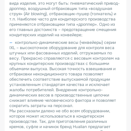
вида изделия, это могут быть: пневматический привод-
дроппер, воздушный отбраковщик типа «воздушная
струя» (Air blowing), отбраковщик-пушер (толкатель) и
т.п. Наиболее часто для кондитерского производства
применяются отбраковщики типа «дроппер». Одно из
его главных достоинств – предотвращение смещения
кондитерских изделий на конвейере;
контрольно-динамические весы (чеквейеры) серии
IXL – высокоточное оборудование для контроля веса
штучных или фасованных изделий, отгружаемых по
весу. Прекрасно справляются с весовым контролем на
крупных кондитерских производствах с большими
объемами выпуска. Высокая точность взвешивания и
отбраковки некондиционного товара позволяет
обеспечить соответствие выпускаемой продукции
установленным стандартам качества и исключает
жалобы потребителей. Внедрение контрольно-
динамических весов в производственные цепочки
снижает влияние человеческого фактора и позволяет
сократить затраты на персонал.
Мы рассказали далеко не обо всем оборудовании,
которое может использоваться в кондитерском
производстве. Так, для приготовления различных
кремов, суфле и начинок бренд Hualian предлагает