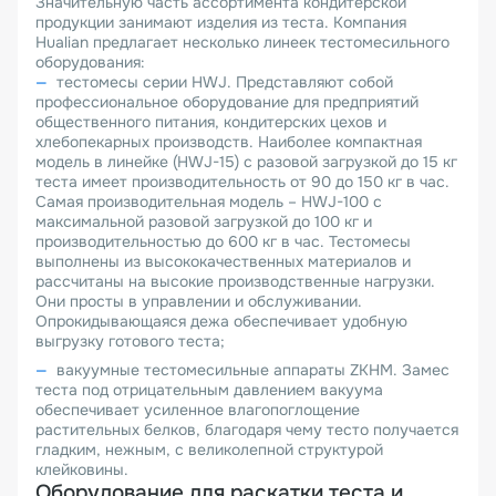
Значительную часть ассортимента кондитерской
продукции занимают изделия из теста. Компания
Hualian предлагает несколько линеек тестомесильного
оборудования:
тестомесы серии HWJ. Представляют собой
профессиональное оборудование для предприятий
общественного питания, кондитерских цехов и
хлебопекарных производств. Наиболее компактная
модель в линейке (HWJ-15) с разовой загрузкой до 15 кг
теста имеет производительность от 90 до 150 кг в час.
Самая производительная модель – HWJ-100 с
максимальной разовой загрузкой до 100 кг и
производительностью до 600 кг в час. Тестомесы
выполнены из высококачественных материалов и
рассчитаны на высокие производственные нагрузки.
Они просты в управлении и обслуживании.
Опрокидывающаяся дежа обеспечивает удобную
выгрузку готового теста;
вакуумные тестомесильные аппараты ZKHM. Замес
теста под отрицательным давлением вакуума
обеспечивает усиленное влагопоглощение
растительных белков, благодаря чему тесто получается
гладким, нежным, с великолепной структурой
клейковины.
Оборудование для раскатки теста и