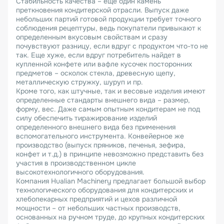
Стабильность качества – еще один камень
преткновения кондитерской отрасли. Выпуск даже
небольших партий готовой продукции требует точного
соблюдения рецептуры, ведь покупатели привыкают к
определенным вкусовым свойствам и сразу
почувствуют разницу, если вдруг с продуктом что-то не
так. Еще хуже, если вдруг потребитель найдет в
купленной конфете или вафле кусочек посторонних
предметов – осколок стекла, древесную щепу,
металлическую стружку, шуруп и пр.
Кроме того, как штучные, так и весовые изделия имеют
определенные стандарты внешнего вида – размер,
форму, вес. Даже самым опытным кондитерам не под
силу обеспечить тиражирование изделий
определенного внешнего вида без применения
вспомогательного инструмента. Конвейерное же
производство (выпуск пряников, печенья, зефира,
конфет и т.д.) в принципе невозможно представить без
участия в производственном цикле
высокотехнологичного оборудования.
Компания Hualian Machinery предлагает большой выбор
технологического оборудования для кондитерских и
хлебопекарных предприятий и цехов различной
мощности – от небольших частных производств,
основанных на ручном труде, до крупных кондитерских