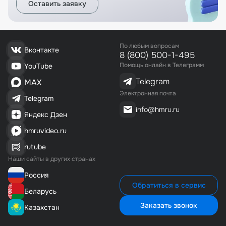
Оставить заявку
По любым вопросам
Вконтакте
8 (800) 500-1-495
Помощь онлайн в Телеграмм
YouTube
Telegram
MAX
Электронная почта
Telegram
info@hmru.ru
Яндекс Дзен
hmruvideo.ru
rutube
Наши сайты в других странах
Россия
Обратиться в сервис
Беларусь
Заказать звонок
Казахстан