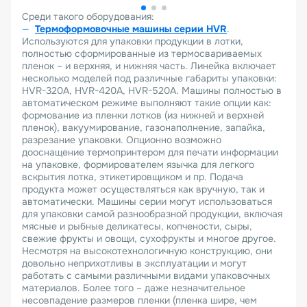
Среди такого оборудования:
Термоформовочные машины серии
HVR
.
Используются для упаковки продукции в лотки,
полностью сформированные из термосвариваемых
пленок – и верхняя, и нижняя часть. Линейка включает
несколько моделей под различные габариты упаковки:
HVR-320А, HVR-420А, HVR-520А. Машины полностью в
автоматическом режиме выполняют такие опции как:
формование из пленки лотков (из нижней и верхней
пленок), вакуумирование, газонаполнение, запайка,
разрезание упаковки. Опционно возможно
дооснащение термопринтером для печати информации
на упаковке, формирователем язычка для легкого
вскрытия лотка, этикетировщиком и пр. Подача
продукта может осуществляться как вручную, так и
автоматически. Машины серии могут использоваться
для упаковки самой разнообразной продукции, включая
мясные и рыбные деликатесы, копчености, сыры,
свежие фрукты и овощи, сухофрукты и многое другое.
Несмотря на высокотехнологичную конструкцию, они
довольно неприхотливы в эксплуатации и могут
работать с самыми различными видами упаковочных
материалов. Более того – даже незначительное
несовпадение размеров пленки (пленка шире, чем