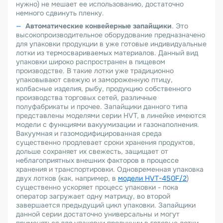
нужно) не мешает ее использованию, достаточно
немного сдвинуть пленку.
Автоматические конвейерные запайщики
. Это
высокопроизводительное оборудование предназначено
для упаковки продукции в уже готовые индивидуальные
лотки из термосвариваемых материалов. Данный вид
упаковки широко распространен в пищевом
производстве. В такие лотки уже традиционно
упаковывают свежую и замороженную птицу,
колбасные изделия, рыбу, продукцию собственного
производства торговых сетей, различные
полуфабрикаты и прочее. Запайщики данного типа
представлены моделями серии HVT, в линейке имеются
модели с функциями вакуумизации и газонаполнения.
Вакуумная и газомодифицированная среда
существенно продлевает сроки хранения продуктов,
дольше сохраняет их свежесть, защищает от
неблагоприятных внешних факторов в процессе
хранения и транспортировки. Одновременная упаковка
двух лотков (как, например, в
модели HVT-450F/2
)
существенно ускоряет процесс упаковки - пока
оператор загружает одну матрицу, во второй
завершается предыдущий цикл упаковки. Запайщики
данной серии достаточно универсальны и могут