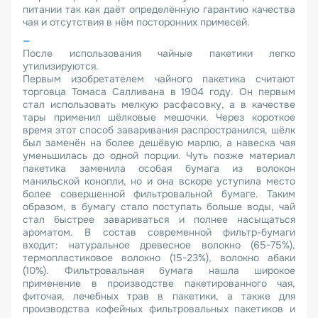
питании так как даёт определённую гарантию качества
чая и отсутствия в нём посторонних примесей.
После использования чайные пакетики легко
утилизируются.
Первым изобретателем чайного пакетика считают
торговца Томаса Салливана в 1904 году. Он первым
стал использовать мелкую расфасовку, а в качестве
тары применил шёлковые мешочки. Через короткое
время этот способ заваривания распространился, шёлк
был заменён на более дешёвую марлю, а навеска чая
уменьшилась до одной порции. Чуть позже материал
пакетика заменила особая бумага из волокон
манильской конопли, но и она вскоре уступила место
более совершенной фильтровальной бумаге. Таким
образом, в бумагу стало поступать больше воды, чай
стал быстрее завариваться и полнее насыщаться
ароматом. В состав современной фильтр-бумаги
входит: натуральное древесное волокно (65-75%),
термопластиковое волокно (15-23%), волокно абаки
(10%). Фильтровальная бумага нашла широкое
применение в производстве пакетированного чая,
фиточая, лечебных трав в пакетики, а также для
производства кофейных фильтровальных пакетиков и