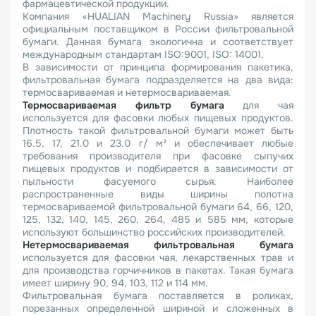
фармацевтической продукции.
Компания «HUALIAN Machinery Russia» является
официальным поставщиком в России фильтровальной
бумаги. Данная бумага экологична и соответствует
международным стандартам ISO:9001, ISO: 14001.
В зависимости от принципа формирования пакетика,
фильтровальная бумага подразделяется на два вида:
термосвариваемая и нетермосвариваемая.
Термосвариваемая фильтр бумага
для чая
используется для фасовки любых пищевых продуктов.
Плотность такой фильтровальной бумаги может быть
16.5, 17, 21.0 и 23.0 г/ м² и обеспечивает любые
требования производителя при фасовке сыпучих
пищевых продуктов и подбирается в зависимости от
пыльности фасуемого сырья. Наиболее
распространенные виды ширины полотна
термосвариваемой фильтровальной бумаги 64, 66, 120,
125, 132, 140, 145, 260, 264, 485 и 585 мм, которые
используют большинство российских производителей.
Нетермосвариваемая фильтровальная бумага
используется для фасовки чая, лекарственных трав и
для производства горчичников в пакетах. Такая бумага
имеет ширину 90, 94, 103, 112 и 114 мм.
Фильтровальная бумага поставляется в роликах,
порезанных определенной шириной и сложенных в