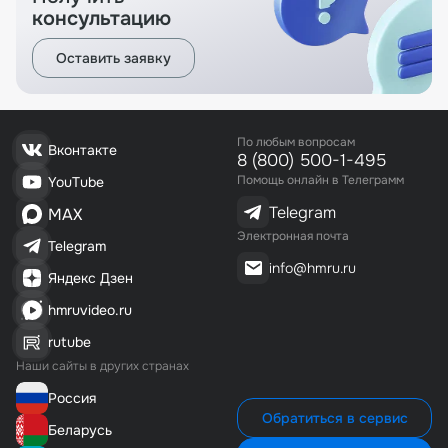
консультацию
Оставить заявку
По любым вопросам
Вконтакте
8 (800) 500-1-495
Помощь онлайн в Телеграмм
YouTube
Telegram
MAX
Электронная почта
Telegram
info@hmru.ru
Яндекс Дзен
hmruvideo.ru
rutube
Наши сайты в других странах
Россия
Обратиться в сервис
Беларусь