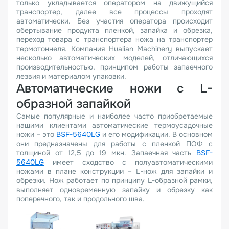
только укладывается оператором на движущийся
транспортер, далее все процессы проходят
автоматически. Без участия оператора происходит
обертывание продукта пленкой, запайка и обрезка,
переход товара с транспортера ножа на транспортер
термотоннеля. Компания Hualian Machinery выпускает
несколько автоматических моделей, отличающихся
производительностью, принципом работы запаечного
лезвия и материалом упаковки.
Автоматические ножи с L-
образной запайкой
Самые популярные и наиболее часто приобретаемые
нашими клиентами автоматические термоусадочные
ножи – это
BSF-5640LG
и его модификации. В основном
они предназначены для работы с пленкой ПОФ с
толщиной от 12,5 до 19 мкн. Запаечная часть
BSF-
5640LG
имеет сходство с полуавтоматическими
ножами в плане конструкции – L-нож для запайки и
обрезки. Нож работает по принципу L-образной рамки,
выполняет одновременную запайку и обрезку как
поперечного, так и продольного шва.