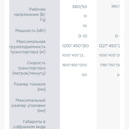
380/50
380/50
Рабочее
напряжение (B/
10
15
Гц)
30
10
Мощность (кВт)
0-10
0-10
Максимальная
1200*450*(50-350)
1227*450*250
грузоподъемность
транспортера (кг)
1000*400*(30-300)
1000*400*200
Скорость
1600*650*1200
1780*750*1380
транспортера
(метров/минуту)
120
240
Размер тоннеля
(мм)
Максимальный
размер упаковки
(мм)
Габариты в
собранном виде