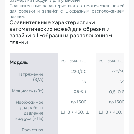
размерами продукта для упаковки.
Сравнительные характеристики автоматических ножей
для обрезки и запайки с L-образным расположением
планки.
Сравнительные характеристики
автоматических ножей для обрезки и
запайки с L-образным расположением
планки
BSF-5640LG (Customization H 120)
BSF-5640LG-E
Модель
220/50
220/50
Напряжение
(B/A)
1,8
1,4
Мощность (кВт)
0,5-0,8
0,5-0,6
до 1500
до 1500
Необходимое
для работы
Ш+В < 450, Ш < 400, В < 120, Д < 3
Ш+В < 400, Ш < 3
давление
воздуха (мПа)
Расчетная