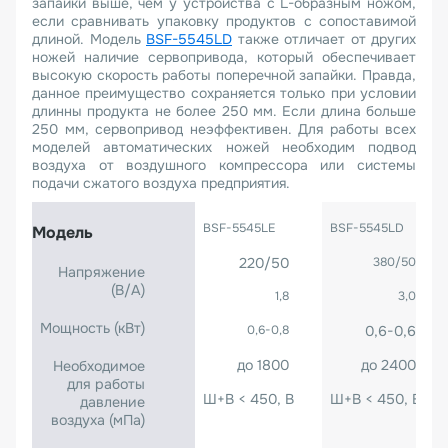
запайки выше, чем у устройства с L-образным ножом,
если сравнивать упаковку продуктов с сопоставимой
длиной. Модель
BSF-5545LD
также отличает от других
ножей наличие сервопривода, который обеспечивает
высокую скорость работы поперечной запайки. Правда,
данное преимущество сохраняется только при условии
длинны продукта не более 250 мм. Если длина больше
250 мм, сервопривод неэффективен. Для работы всех
моделей автоматических ножей необходим подвод
воздуха от воздушного компрессора или системы
подачи сжатого воздуха предприятия.
BSF-5545LE
BSF-5545LD
Модель
220/50
380/50
Напряжение
(B/A)
1,8
3,0
Мощность (кВт)
0,6-0,8
0,6-0,6
до 1800
до 2400
Необходимое
для работы
Ш+В < 450, В < 150
Ш+В < 450, В < 1
давление
воздуха (мПа)