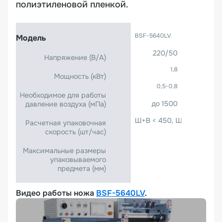
полиэтиленовой пленкой.
BSF-5640LV
Модель
220/50
Напряжение (B/A)
1,8
Мощность (кВт)
0,5-0,8
Необходимое для работы
до 1500
давление воздуха (мПа)
Ш+В < 450, Ш < 400, В < 
Расчетная упаковочная
скорость (шт/час)
Максимальные размеры
упаковываемого
предмета (мм)
Видео работы ножа
BSF-5640LV
.