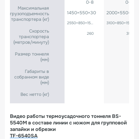
0-8
0-8
Максимальная
1450×550×300
2000×550×300
грузоподъемность
транспортера (кг)
2550×850×1500
3100×850×1500
Скорость
260
350
транспортера
(метров/минуту)
Размер тоннеля
(мм)
Габариты в
собранном виде
(мм)
Вес нетто (кг)
Видео работы термоусадочного тоннеля BS-
5540M в составе линии с ножом для групповой
запайки и обрезки
TF-6540SA