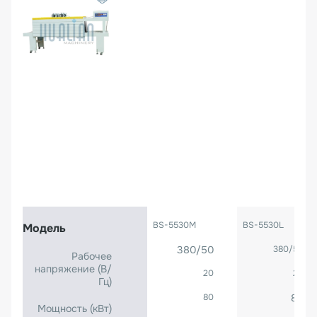
BS-5530M
BS-5530L
Модель
380/50
380/50
Рабочее
напряжение (B/
20
24
Гц)
80
80
Мощность (кВт)