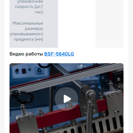
упаковочная
скорость (шт/
час)
Максимальные
размеры
упаковываемого
предмета (мм)
Видео работы
BSF-5640LG