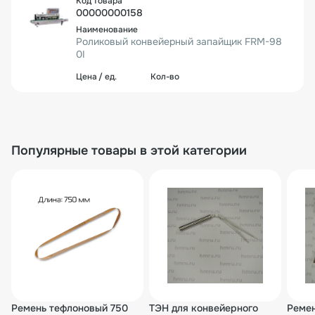
00000000158
Роликовый конвейерный запайщик FRM-98
0I
60 517₽
1 шт.
60 517₽
Популярные товары в этой категории
00-00001561
Роликовый конвейерный запайщик FRB-770I
с правой подачей (горизонт., счетчик пакет
ов)
34 767₽
2 шт.
34 767₽
00000000147
Ремень тефлоновый 750
ТЭН для конвейерного
Ремен