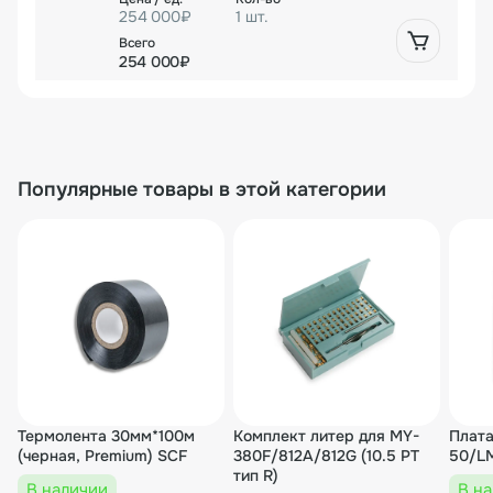
254 000₽
1 шт.
254 000₽
Популярные товары в этой категории
Термолента 30мм*100м
Комплект литер для MY-
Плата
(черная, Premium) SCF
380F/812A/812G (10.5 PT
50/L
тип R)
В наличии
В н