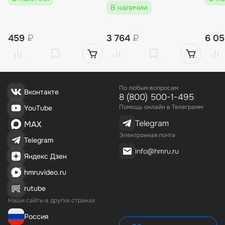
В наличии
459
₽
3 764
₽
6 0
По любым вопросам
Вконтакте
8 (800) 500-1-495
Помощь онлайн в Телеграмм
YouTube
Telegram
MAX
Электронная почта
Telegram
info@hmru.ru
Яндекс Дзен
hmruvideo.ru
rutube
Наши сайты в других странах
Россия