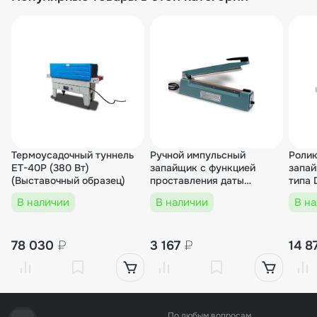
Термоусадочный туннель
Ручной импульсный
Ролик
ET-40P (380 Вт)
запайщик с функцией
запай
(Выставочный образец)
проставления даты
типа
(AL.корп.) FS-300B
(Выст
В наличии
В наличии
В н
(Выставочный образец)
78 030
₽
3 167
₽
14 8
По любым вопросам