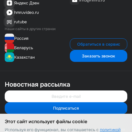
info@hmru.ru
Яндекс Дзен
hmruvideo.ru
rutube
Наши сайты в других странах
Россия
Обратиться в сервис
Беларусь
Заказать звонок
Казахстан
Новостная рассылка
Подписаться
Свяжитесь с нами
Мы онлайн и готовы помочь
Этот сайт использует файлы cookie
Позвонить нам
8 (800) 500-1-495
Используя его функционал, вы соглашаетесь с
Я соглашаюсь с политикой конфиденциальности и даю согласие на
политикой