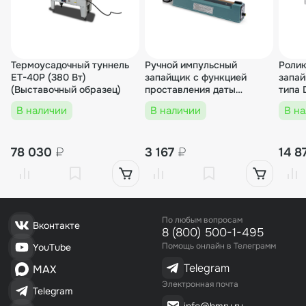
время запайки, можно добиться желаемого
упаковочного эффекта, вплоть до разделения пакета
через струну.
Аппарат не требует специального обучения —
Термоусадочный туннель
Ручной импульсный
Ролик
интуитивно понятное управление позволяет начать
ET-40P (380 Вт)
запайщик с функцией
запай
работу сразу.
(Выставочный образец)
проставления даты
типа
(AL.корп.) FS-300B
(Выст
HL-600 — надежный партнер для роста вашего
В наличии
В наличии
В н
(Выставочный образец)
бизнеса, максимально функциональный и при этом
бюджетный.
78 030
₽
3 167
₽
14 8
По любым вопросам
Вконтакте
8 (800) 500-1-495
Помощь онлайн в Телеграмм
YouTube
Telegram
MAX
Электронная почта
Telegram