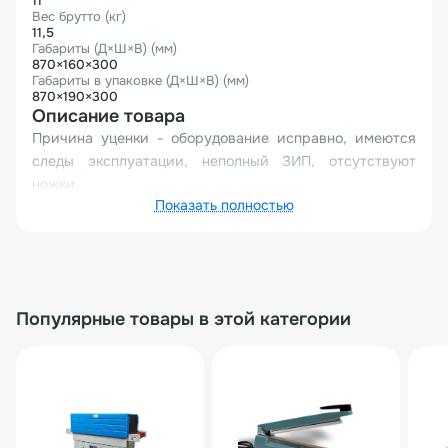
11
Вес брутто (кг)
11,5
Габариты (Д×Ш×В) (мм)
870×160×300
Габариты в упаковке (Д×Ш×В) (мм)
870×190×300
Описание товара
Причина уценки - оборудование исправно, имеются
следы эксплуатации, неполный ЗИП, отсутствуют
ножки.
Показать полностью
Импульсный запайщик HL-600 — это уникальный
аппарат, разработанный специально под запросы
российского рынка. Запайка осуществляется с
помощью нагревательной струны, поэтому аппарат
отлично подходит под полиэтилен и воздушно
Популярные товары в этой категории
пузырьковую пленку. Ширина запайки порядка 3 мм.
Запайщик оснащен механическим ножом для обрезки
излишков пленки при необходимости.
Импульсная технология безопасна и очень
экономична, мощность потребляется не постоянно, а
только в момент смыкания и запайки. Регулируя