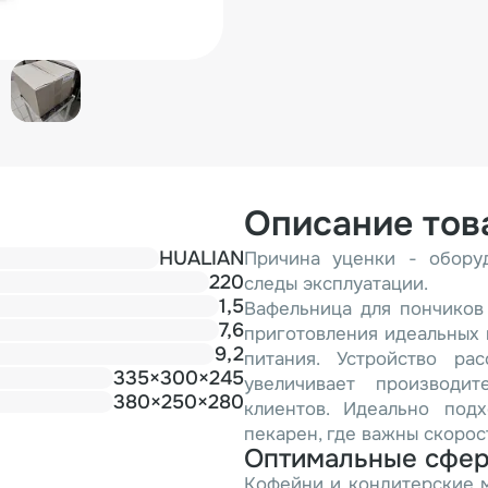
Описание тов
HUALIAN
Причина уценки - оборуд
220
следы эксплуатации.
1,5
Вафельница для пончиков
7,6
приготовления идеальных 
9,2
питания. Устройство ра
335×300×245
увеличивает производи
380×250×280
клиентов. Идеально под
пекарен, где важны скорос
Оптимальные сфер
Кофейни и кондитерские 