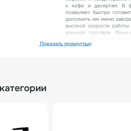
к кофе и десертам. В ф
позволяет быстро готови
дополнить им меню завтра
высокой скорости работы 
уличной торговли. Мини
возможность тестировать 
Показать полностью
Ключевые преимущ
Оборудование обеспечив
минут можно приготовить 
порций в час. Антипригар
и минимизировать испо
альтернативой фритюру.
 категории
разместить его даже
Энергоэффективность д
обеспечивает оптимальны
Усиленный нагревател
гарантируют надежность и
HDM-6 – это оптимальный
качество. Она обеспечива