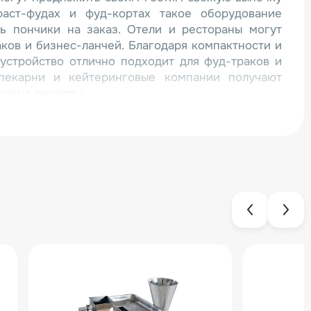
аст-фудах и фуд-кортах такое оборудование
ть пончики на заказ. Отели и рестораны могут
ков и бизнес-ланчей. Благодаря компактности и
устройство отлично подходит для фуд-траков и
-пекарни и кейтеринговые компании получают
новые рецепты.
ества для бизнеса:
ает повышенную производительность — за 3–5
6 пончиков, а при активной работе — до 35–40
ное покрытие позволяет легко извлекать пончики
льзование масла, что делает его отличной
 Компактные размеры устройства позволяют
 на небольшой кухне или в фуд-траке.
остигается за счет мощности 1500 Вт, что
й баланс между скоростью работы и затратами.
ьный элемент и износостойкие материалы
 долговечность оборудования.
 выбор для заведений, где важны скорость и
ет высокую производительность при компактных