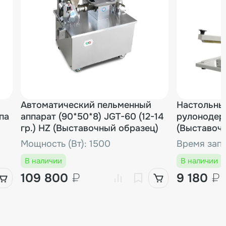
идеальной для малого и среднего бизнеса. Для
ной информации и консультации специалистов
ли оставляйте заявку на нашем сайте.
Автоматический пельменный
Настольны
па
аппарат (90*50*8) JGT-60 (12-14
рулонодер
гр.) HZ (Выставочный образец)
(Выставоч
Мощность (Вт): 1500
Время запа
В наличии
В наличии
109 800
₽
9 180
₽