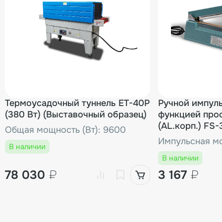
Термоусадочный туннель ET-40P
Ручной импул
(380 Вт) (Выставочный образец)
функцией про
(AL.корп.) FS
Общая мощность (Вт): 9600
(Выставочный
Импульсная мо
В наличии
В наличии
78 030
₽
3 167
₽