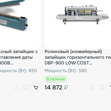
размерах, что делает её 
получения более подроб
обращайтесь по телефону и
ьсный запайщик с
Роликовый (конвейерный)
ставления даты
запайщик горизонтального ти
-300B
DBF-900 LOW COST
 образец)
(Выставочный образец)
щность (Вт): 650
Мощность (Вт): 580
В наличии
14 872
₽