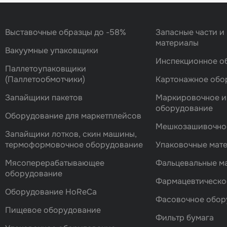
Выставочные образцы до -58%
Запасные части и
материалы
Вакуумные упаковщики
Инспекционное о
Паллетоупаковщики
(Паллетообмотчики)
Картонажное обо
Запайщики пакетов
Маркировочное и
оборудование
Оборудование для маркетплейсов
Мешкозашивочно
Запайщики лотков, скин машины,
термоформовочное оборудование
Упаковочные мат
Мясоперерабатывающее
Фальцевальные 
оборудование
Фармацевтическо
Оборудование HoReCa
Фасовочноe обор
Пищевое оборудование
Фильтр бумага