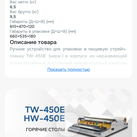
Вес нетто (кг)
6,5
Вес брутто (кг)
9,5
Габариты (Д×Ш×В) (мм)
610×470×120
Габариты в упаковке (Д×Ш×В) (мм)
660×535×180
Описание товара
Ручное устройство для упаковки в пищевую стрейч-
пленку TW-450E (нерж.) в корпусе из нержавеющей
стали применяет постоянный температурный контроль
Показать полностью
обрезки и запайки. Такой контроль обеспечивает
стабильное качество шва независимо от
интенсивности и продолжительности работы
оборудования.
Область применения
Устройство широко применяется для упаковки
продукции в стрейч-пленку и является удобным
решением для супермаркетов и предприятий
общественного питания. Аппарат также подходит для
небольших производств, где требуется быстрая и