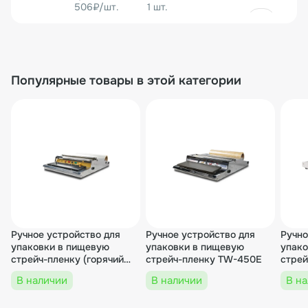
506₽/шт.
1 шт.
506₽
00-00006450
Популярные товары в этой категории
Индикаторная лампа ножа для TW-450E
506₽/шт.
1 шт.
506₽
00000000547
Платформа тефлоновая для TW-450E
Ручное устройство для
Ручное устройство для
Ручно
упаковки в пищевую
упаковки в пищевую
упако
1 688₽/шт.
1 шт.
стрейч-пленку (горячий
стрейч-пленку TW-450E
стре
стол) HW-450E
В наличии
В наличии
В н
1 688₽