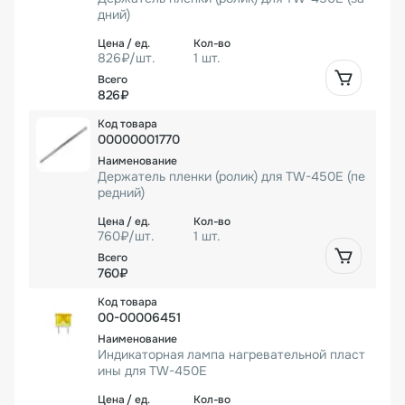
дний)
826₽/шт.
1 шт.
826₽
00000001770
Держатель пленки (ролик) для TW-450E (пе
редний)
760₽/шт.
1 шт.
760₽
00-00006451
Индикаторная лампа нагревательной пласт
ины для TW-450E