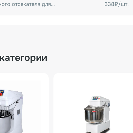
Скребок центрального отсекателя для тестомесов серии HS
338₽/шт.
 категории