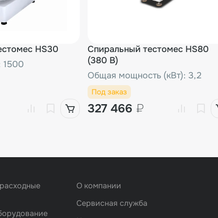
естомес HS30
Спиральный тестомес HS80
(380 В)
: 1500
Общая мощность (кВт): 3,2
Под заказ
327 466
₽
 расходные
О компании
Сервисная служба
борудование