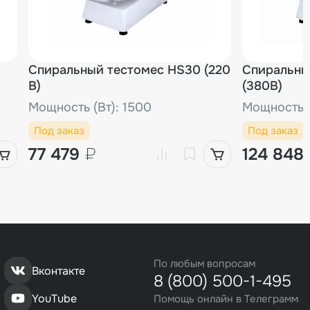
Спиральный тестомес HS30 (220
Спиральны
В)
(380В)
Мощность (Вт): 1500
Мощность (
Под заказ
Под заказ
77 479
₽
124 848
По любым вопросам
Вконтакте
8 (800) 500-1-495
YouTube
Помощь онлайн в Телеграмм