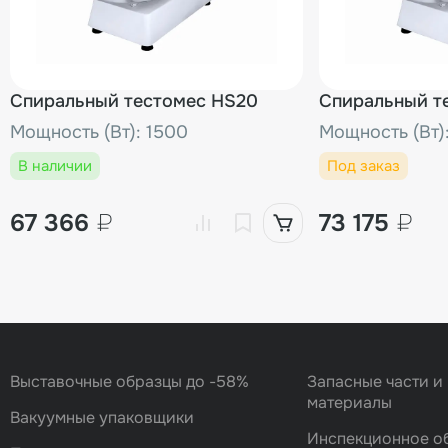
Спиральный тестомес HS20
Спиральный т
Мощность (Вт): 1500
Мощность (Вт)
В наличии
Под заказ
67 366
₽
73 175
₽
Выставочные образцы до -58%
Запасные части и
материалы
Вакуумные упаковщики
Инспекционное о