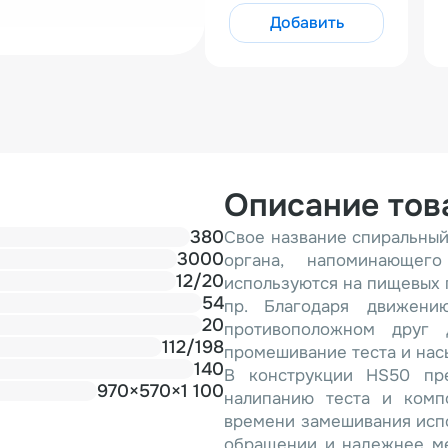
Добавить
Описание тов
380
Свое название спиральный
3000
органа, напоминающег
12/20
используются на пищевых п
54
пр. Благодаря движен
20
противоположном друг 
112/198
промешивание теста и нас
140
В конструкции HS50 пре
970×570×1 100
налипанию теста и комп
времени замешивания испо
обращении и надежнее ме