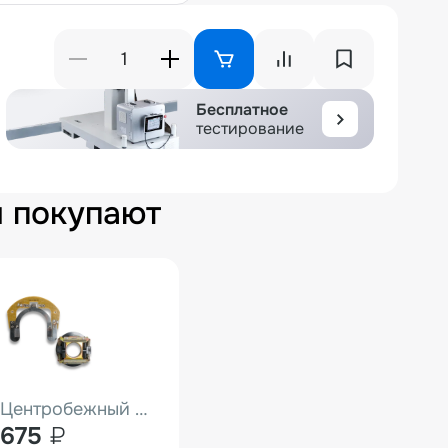
Бесплатное
тестирование
м покупают
Центробежный выключатель для HS-50
675
₽