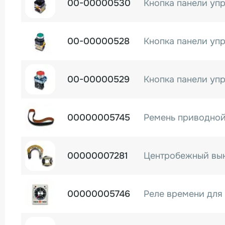
00-00000530
00-00000528
00-00000529
00000005745
00000007281
Центробежный вык
00000005746