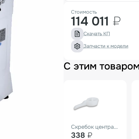
Стоимость
114 011
₽
Скачать КП
Запчасти к модели
С этим товаро
Скребок центрального отсекателя для тестомесов серии HS
338
₽