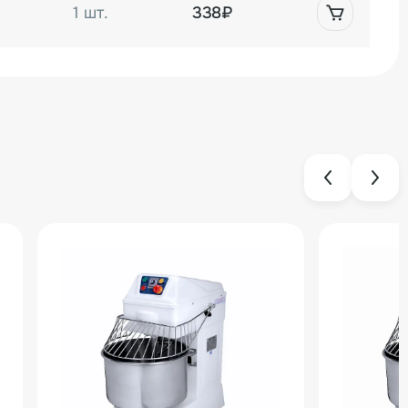
1 шт.
338₽