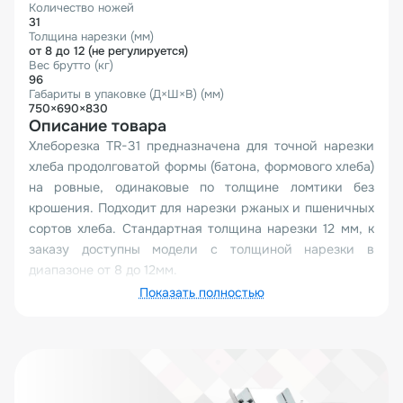
Количество ножей
31
Толщина нарезки (мм)
от 8 до 12 (не регулируется)
Вес брутто (кг)
96
Габариты в упаковке (Д×Ш×В) (мм)
750×690×830
Описание товара
Хлеборезка TR-31 предназначена для точной нарезки
хлеба продолговатой формы (батона, формового хлеба)
на ровные, одинаковые по толщине ломтики без
крошения. Подходит для нарезки ржаных и пшеничных
сортов хлеба. Стандартная толщина нарезки 12 мм, к
заказу доступны модели с толщиной нарезки в
диапазоне от 8 до 12мм.
Основные сферы применения — предприятия
Показать полностью
общественного питания (столовые, рестораны, кафе),
пекарни, гастрономы, кейтеринг.
Модель обладает высокой производительностью и
способна нарезать от 100 до 300 батонов в час (в
зависимости от толщины ломтиков). Особая форма