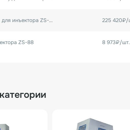
Комплект игл 3 мм для инъектора ZS-88 (44 шт)
225 420₽/
ектора ZS-88
8 973₽/шт.
 категории