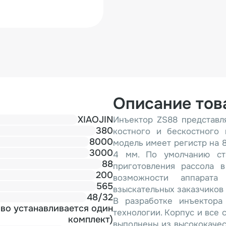
Описание тов
XIAOJIN
Инъектор ZS88 представл
380
костного и бескостного 
8000
модель имеет регистр на 88
3000
4 мм. По умолчанию ст
88
приготовления рассола в
200
возможности аппарата
565
взыскательных заказчиков
48/32
В разработке инъектора
зово устанавливается один
технологии. Корпус и все
комплект)
выполнены из высококаче