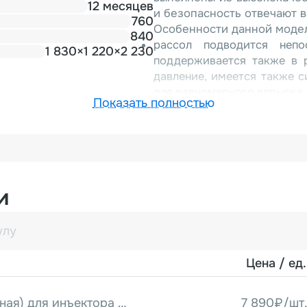
12 месяцев
и безопасность отвечают 
760
Особенности данной моде
840
рассол подводится непо
1 830×1 220×2 230
поддерживается также в 
давление, имеется также 
для равномерного впрыска;
Показать полностью
4-хступенчатый фильтр н
отсеивая любые твердые ч
качестве инъектирования, т
конвейер высокой точ
позиционирование инъек
Конвейерная лента легко 
и
обработки;
электроника вынесена в от
Цена / ед.
Игла 3 мм (сдвоенная) для инъектора ZS-88
7 890₽/шт