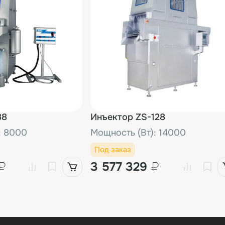
88
Инъектор ZS-128
: 8000
Мощность (Вт): 14000
Под заказ
₽
3 577 329
₽