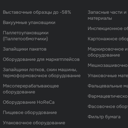
Выставочные образцы до -58%
Запасные части и
материалы
Вакуумные упаковщики
Инспекционное о
Паллетоупаковщики
(Паллетообмотчики)
Картонажное обо
Запайщики пакетов
Маркировочное и
оборудование
Оборудование для маркетплейсов
Мешкозашивочно
Запайщики лотков, скин машины,
термоформовочное оборудование
Упаковочные мат
Мясоперерабатывающее
Фальцевальные 
оборудование
Фармацевтическо
Оборудование HoReCa
Фасовочноe обор
Пищевое оборудование
Фильтр бумага
Упаковочное оборудование