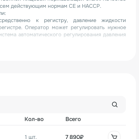
всем действующим нормам СЕ и НАССР.
ли:
средственно к регистру, давление жидкости
регистре. Оператор может регулировать нужное
система автоматического регулирования давления
адежно защищает насос и иглы от засорения,
астицы. Тем самым обеспечивается как высокое
ак и долгий срок эксплуатации оборудования;
ности обеспечивает максимально точное
тируемых кусков сырья различных размеров.
снимается для мойки и санитарно-гигиенической
дельный блок во избежание попадания влаги.
Кол-во
Всего
.
1 шт.
7 890₽