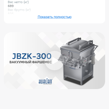
Вес нетто (кг)
689
Вес брутто (кг)
835
Показать полностью
Габариты (Д×Ш×В) (мм)
1 500×1 000×1 500
Габариты в упаковке (Д×Ш×В) (мм)
1 880×1 480×1 880
Описание товара
Фаршемесильный аппарат JBZK300 представляет
серию универсальных фаршемесов для приготовления
фаршей и начинок из различных видов сырья – мяса,
рыбы, птицы, овощей, творога и т.п.
Главной особенностью машины является обработка
сырья в вакуумной среде, благодаря этому фарш
полностью освобождается от воздуха, осуществляется
повторное уничтожение бактерий, продукт
приобретает более выраженный цвет, увеличиваются
сроки годности. Произведённые из такого фарша
колбасы, имеют равномерную структуру на срезе,
однородный вкус, насыщенный цвет, отсутствуют
вкрапления пузырьков.