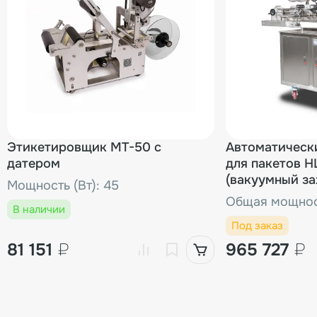
Этикетировщик MT-50 с
Автоматическ
датером
для пакетов 
(вакуумный за
Мощность (Вт): 45
термотрансфер
Общая мощност
В наличии
Под заказ
81 151
₽
965 727
₽