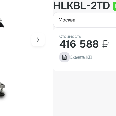
HLKBL-2TD
москва
Стоимость
416 588
₽
Скачать КП