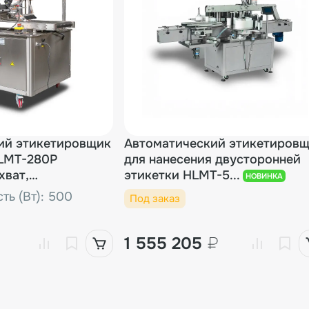
ий этикетировщик
Автоматический этикетиров
HLMT-280P
для нанесения двусторонней
хват,
этикетки HLMT-5...
НОВИНКА
ная печать)
ь (Вт): 500
Под заказ
1 555 205
₽