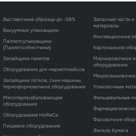
Выставочные образцы до -58%
Запасные части и
материалы
Вакуумные упаковщики
Инспекционное о
Паллетоупаковщики
(Паллетообмотчики)
Картонажное обо
Запайщики пакетов
Маркировочное и
оборудование
Оборудование для маркетплейсов
Мешкозашивочно
Запайщики лотков, скин машины,
термоформовочное оборудование
Упаковочные мат
Мясоперерабатывающее
Фальцевальные 
оборудование
Фармацевтическо
Оборудование HoReCa
Фасовочноe обор
Пищевое оборудование
Фильтр бумага