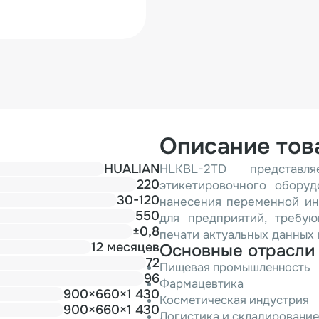
Описание тов
HUALIAN
HLKBL-2TD представл
220
этикетировочного обору
30-120
нанесения переменной ин
550
для предприятий, требу
±0,8
печати актуальных данных 
12 месяцев
Основные отрасли
72
Пищевая промышленность
96
Фармацевтика
900×660×1 430
Косметическая индустрия
900×660×1 430
Логистика и складирование