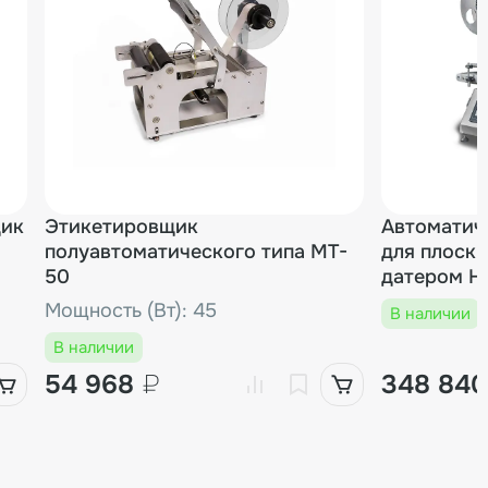
щик
Этикетировщик
Автоматич
полуавтоматического типа MT-
для плоски
50
датером HL
Мощность (Вт): 45
В наличии
В наличии
54 968
₽
348 84