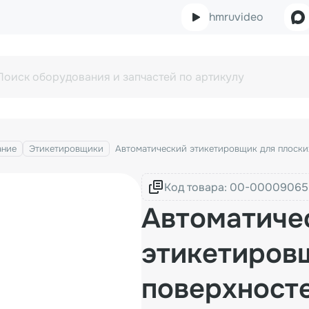
hmruvideo
ание
Этикетировщики
Автоматический этикетировщик для плоски
Код товара:
Автоматиче
этикетиров
поверхност