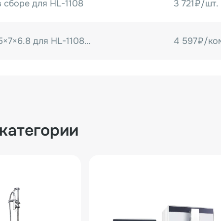
 сборе для HL-1108
3 721₽/шт.
Комплект литер 2.5×7×6.8 для HL-1108 (T тип)
4 597₽/ко
 категории