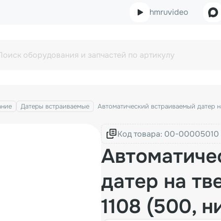
hmruvideo
ание
Датеры встраиваемые
Автоматический встраиваемый датер на
Код товара:
Автоматиче
датер на тв
1108 (500, 