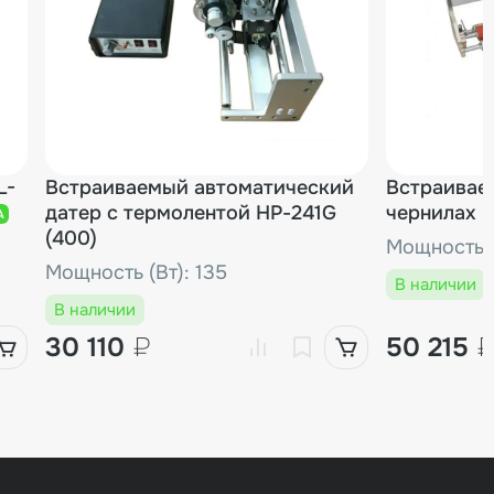
L-
Встраиваемый автоматический
Встраивае
датер с термолентой НР-241G
чернилах M
А
(400)
Мощность (
Мощность (Вт): 135
В наличии
В наличии
30 110
₽
50 215