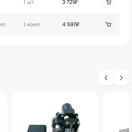
1 шт.
3 721₽
мп.
1 комп.
4 597₽