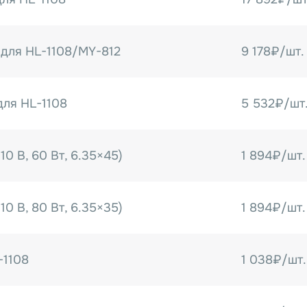
ролик с литерами. Во вр
чернила с нагретого красящ
Печатающий ролик с лит
 для HL-1108/MY-812
9 178₽/шт.
резинового кольца и рез
пленкой и переносит чер
шрифты.
для HL-1108
5 532₽/шт
Резиновое кольцо и резин
объектом печати и печата
четкость и стабильность пе
10 В, 60 Вт, 6.35×45)
1 894₽/шт.
10 В, 80 Вт, 6.35×35)
1 894₽/шт.
-1108
1 038₽/шт.