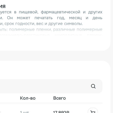
ия
уется в пищевой, фармацевтической и других
ти. Он может печатать год, месяц и день
и, срок годности, вес и другие символы.
ыть: полимерные пленки, различные полимерные
юминиево-пластиковые композитные пленки,
 бумага, кожа, изделия из пластмассы и т.д.
ины
я печать и мгновенная сушка. Особенно подходит
ания и лекарств.
одходит для широкого спектра упаковочных
тво печати может быть получено на упаковках из
еханизм делает загрузку и выгрузку особенно
 рациональная конструкция и точная обработка
Кол-во
Всего
оту машины и простоту эксплуатации.
гнал печати, он приводит в движение печатающий
.
1 шт.
17 892₽