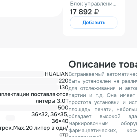
Блок управления для HL-1108
17 892
₽
Добавить
Описание тов
HUALIAN
Встраиваемый автоматичес
220
быть установлен на разл
130
для отслеживания и авто
мплектации поставляются
партии и т.д. Она имеет
литеры 3.0T
простота установки и исп
500
площадь печати, неболь
36×32, 36×35,
обладает высокой ад
36×40
маркировочным обор
трок.Max.20 литер в одн/
фармацевтических, ко
стр