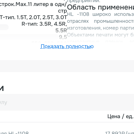
предприятий.
строк.Max.11 литер в одн/
Область применен
стр
HL -1108 широко использ
T-тип. 1.5T, 2.0T, 2.5T, 3.0T
отраслях промышленнос
R-тип: 3.5R, 4.5R,
изготовления, номер парти
5.5R
Объектами печати могут б
9,5
композитные пленки, ал
550×220×330
Показать полностью
бумага, пластифицированная
Особенности маш
Четкая печать - мгновенна
для упаковки продуктов пит
Широкое применение - п
материалов. Высокое качес
и
различных материалов.
Быстрая смена литер - м
удобной.
Простота эксплуатации -
Цена / ед.
обеспечивают надежную раб
Принципы работы
Когда принтер получает си
для HL-1108
17 892₽/шт