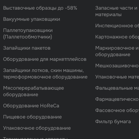
Выставочные образцы до -58%
Запасные части и
материалы
Вакуумные упаковщики
Инспекционное о
Паллетоупаковщики
(Паллетообмотчики)
Картонажное обо
Запайщики пакетов
Маркировочное и
оборудование
Оборудование для маркетплейсов
Мешкозашивочно
Запайщики лотков, скин машины,
термоформовочное оборудование
Упаковочные мат
Мясоперерабатывающее
Фальцевальные 
оборудование
Фармацевтическо
Оборудование HoReCa
Фасовочноe обор
Пищевое оборудование
Фильтр бумага
Упаковочное оборудование