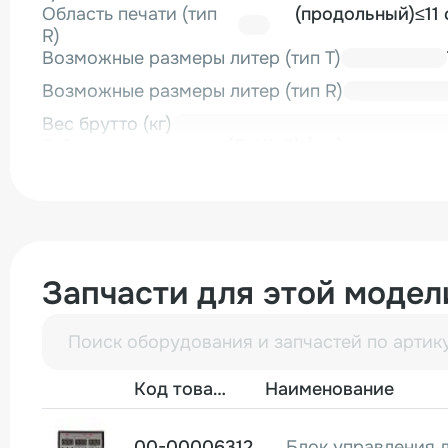
Область печати (тип
(продольный)≤11 
R)
Возможные размеры литер (тип T)
Возможные размеры литер (тип R)
Вес брутто (кг)
Габариты в упаковке (Д×Ш×В) (мм)
Запчасти для этой модел
Фото
Код товара
Наименование
00-00006312
Блок управления 