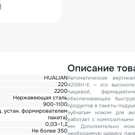
Описание тов
HUALIAN
Автоматическая вертика
220
420RH-E — это высокоте
2200
пищевой, фармацевти
Нержавеющая сталь
обеспечивающее быструю
900-1100
продуктов в пакеты-подуш
д. устан. формирователем
зубчатым ножом для акк
пакета)
работает с композитными
0,03–1,2
мм. Дополнительно мож
Не более 350
необходимую ширину паке