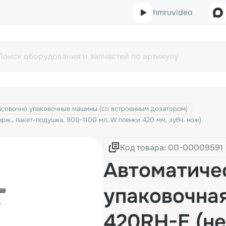
hmruvideo
асовочно упаковочные машины (со встроенным дозатором)
., пакет-подушка, 900-1100 мл, W пленки 420 мм, зубч. нож)
Код товара:
Автоматиче
упаковочна
420RH-E (не