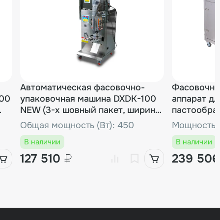
Автоматическая фасовочно-
Фасовочно
000
упаковочная машина DXDK-100
аппарат дл
NEW (3-х шовный пакет, ширина
пастообра
пленки 150 мм)
DXDG-200 N
Общая мощность (Вт): 450
Мощность (
мл)
В наличии
В наличии
127 510
₽
239 50