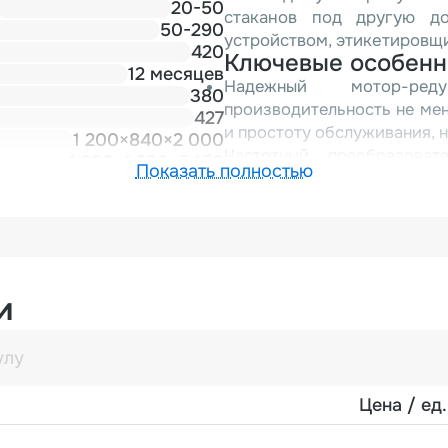
20-50
стаканов под другую до
50-290
устройством, этикетировщ
420
Ключевые особенн
12 месяцев
Надежный мотор-ред
380
производительность не мен
427
и простоту обслуживания, 
1 200×840×2 000
Частотный преобразоват
1 290×1 290×2 160
Показать полностью
упаковки для оптимальной 
Полностью автоматизирова
наполнение, запайка, подсч
Гигиеничная конструкци
стандартам QS и GMP, 
продуктов.
и
Интеллектуальное микроко
обеспечивает автом
фотоэлектрическое отсле
выводом ошибок на дисп
Цена / ед.
дисплея.
Приобретая вертикальный