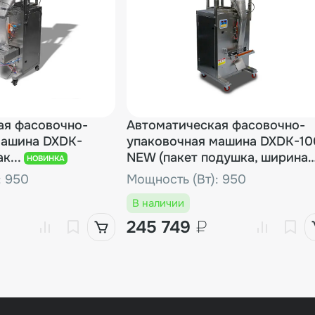
ая фасовочно-
Автоматическая фасовочно-
машина DXDK-
упаковочная машина DXDK-1
к...
NEW (пакет подушка, ширина
НОВИНКА
пленки 300 мм, фотодатчик)
: 950
Мощность (Вт): 950
В наличии
245 749
₽