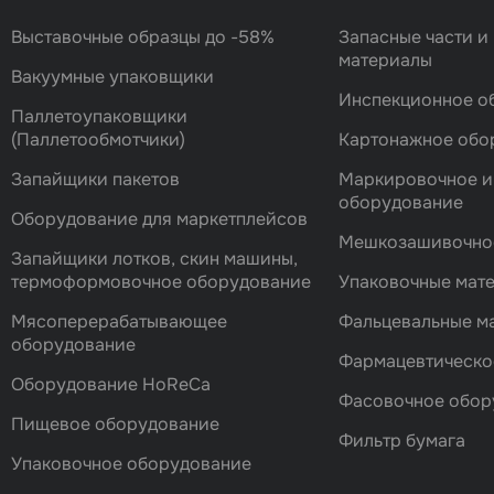
Выставочные образцы до -58%
Запасные части и
материалы
Вакуумные упаковщики
Инспекционное о
Паллетоупаковщики
(Паллетообмотчики)
Картонажное обо
Запайщики пакетов
Маркировочное и
оборудование
Оборудование для маркетплейсов
Мешкозашивочно
Запайщики лотков, скин машины,
термоформовочное оборудование
Упаковочные мат
Мясоперерабатывающее
Фальцевальные 
оборудование
Фармацевтическо
Оборудование HoReCa
Фасовочноe обор
Пищевое оборудование
Фильтр бумага
Упаковочное оборудование