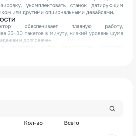
зировку, укомплектовать станок датирующим
иком или другими опциональными девайсами.
ости
уктор обеспечивает плавную работу,
ее 25–30 пакетов в минуту, низкий уровень шума
надежен и долговечен.
ель позволяет гибко регулировать скорость
производительности.
нный процесс – формование пакета, дозирование,
ет и резка - выполняются без участия оператора.
я из нержавеющей стали 304 – соответствует
безопасна для пищевых и фармацевтических
мпьютерное управление на базе PLC контроллера
атическое позиционирование пакетов,
живание меток, диагностику неисправностей с
лей, все основные параметры задаются с тач
Кол-во
Всего
 фасовочно-упаковочный аппарат в DXDK-420RH-