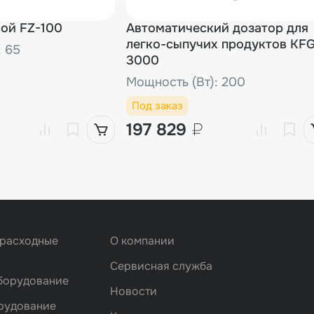
ой FZ-100
Автоматический дозатор для
легко-сыпучих продуктов KF
: 65
3000
Мощность (Вт): 200
Под заказ
197 829
₽
 расходные
О компании
Сервисная служба
борудование
Новости
рудование