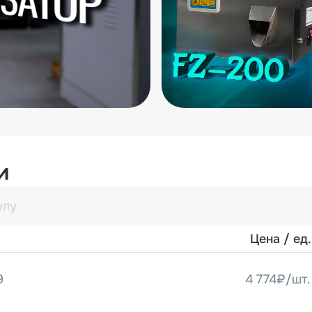
Доставка возможна во все
Каждому покупателю пре
изготовителя и обес
обслуживание как в пери
период.
и
Цена / ед.
9
4 774₽/шт.