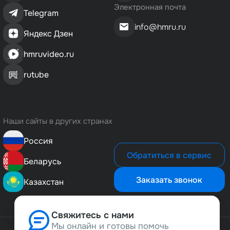
Электронная почта
Telegram
info@hmru.ru
Яндекс Дзен
hmruvideo.ru
rutube
Наши сайты в других странах
Россия
Обратиться в сервис
Беларусь
Заказать звонок
Казахстан
Свяжитесь с нами
Мы онлайн и готовы помочь