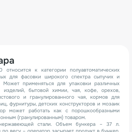
ара
0 относится к категории полуавтоматических
ных для фасовки широкого спектра сыпучих и
. Может применяться для упаковки различных
х изделий, бытовой химии, чая, кофе, орехов,
истового и гранулированного чая, кормов для
иц, фурнитуры, детских конструкторов и мозаик
атор может работать как с порошкообразными
ионным (гранулированным) товаром.
нержавеющей стали. Объем бункера – 37 л.
 по весу – оператор засыпает продукт в бункер,