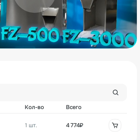
 регионы России и в страны Таможенного союза.
доставляется официальная гарантия завода-
печивается профессиональное сервисное
од действия гарантии, так и послегарантийный
Кол-во
Всего
1 шт.
4 774₽