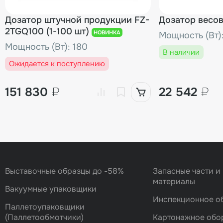
Дозатор штучной продукции FZ-
Дозатор весов
2TGQ100 (1-100 шт)
НОВИНКА
Мощность (Вт)
Мощность (Вт): 180
В наличии
Ожидается к поступлению
151 830
₽
22 542
₽
Выставочные образцы до -58%
Запасные части и
материалы
Вакуумные упаковщики
Инспекционное о
Паллетоупаковщики
(Паллетообмотчики)
Картонажное обо