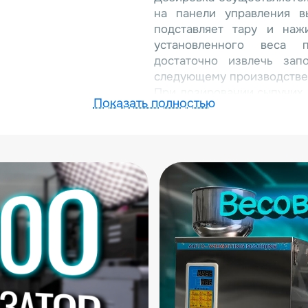
на панели управления в
подставляет тару и наж
установленного веса 
достаточно извлечь зап
следующему производстве
При дозировании сыпучих 
Показать полностью
3000 г, при дозировании тр
Аппараты серии FZ от
Максимальное отклонение о
Среди других достоинств 
качественное исполнение и
компактная вертикальная 
пространство;
высокая мобильность за сч
удобная загрузка продукта;
современная, интуитивно по
Заказать весовой полуа
нашем сайте. Наши менед
вопросы.