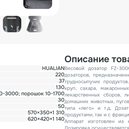
Описание тов
HUALIAN
Весовой дозатор FZ-300
220
дозаторов, предназначен
37
трудносыпучих продуктов
130
круп, сахара, макаронны
10-3000; порошок 10-1700
лекарственных сборов, л
30
домашних животных, пугов
50
типа «лего» и т.д. Доз
570×350×1 310
продуктами, так и с фракц
620×420×1 140
Аппарат изготовлен из 
Дозировка осуществляется