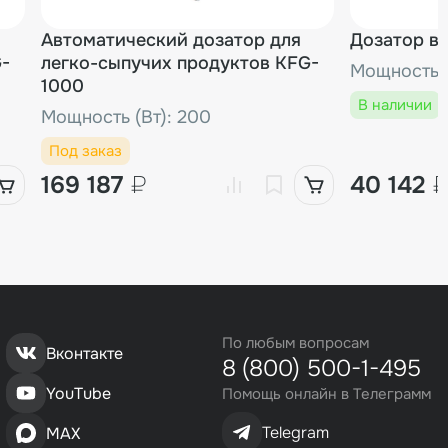
Автоматический дозатор для
Дозатор в
G-
легко-сыпучих продуктов KFG-
Мощность (
1000
В наличии
Мощность (Вт): 200
Под заказ
169 187
₽
40 142
По любым вопросам
Вконтакте
8 (800) 500-1-495
YouTube
Помощь онлайн в Телеграмм
Telegram
MAX