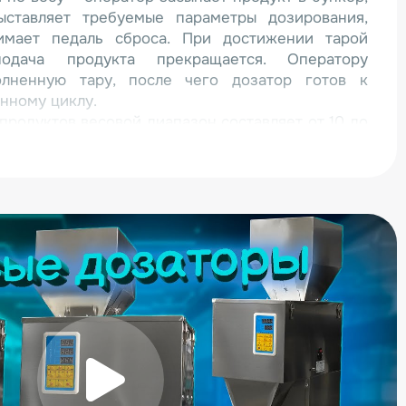
ыставляет требуемые параметры дозирования,
имает педаль сброса. При достижении тарой
подача продукта прекращается. Оператору
олненную тару, после чего дозатор готов к
нному циклу.
продуктов весовой диапазон составляет от 10 до
удносыпучих продуктов – от 10 до 1700 г.
личаются высокой точностью дозирования.
т заданного веса – не более 2 г.
модели:
з нержавеющей стали;
конструкция, рационально использующая рабочее
ет рамы со встроенными колесами;
нятная электронная панель управления.
втоматический дозатор FZ-3000 вы можете на
жеры готовы ответить на все интересующие вас